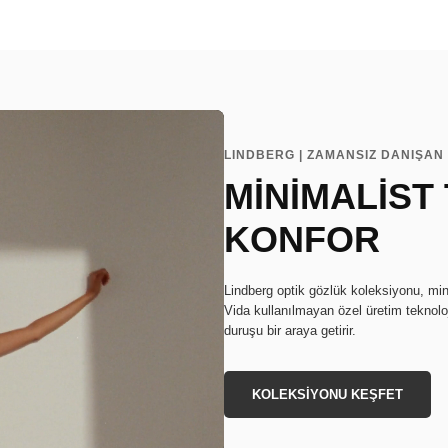
LINDBERG | ZAMANSIZ DANIŞAN 
MİNİMALİST
KONFOR
Lindberg optik gözlük koleksiyonu, min
Vida kullanılmayan özel üretim teknoloj
duruşu bir araya getirir.
KOLEKSİYONU KEŞFET