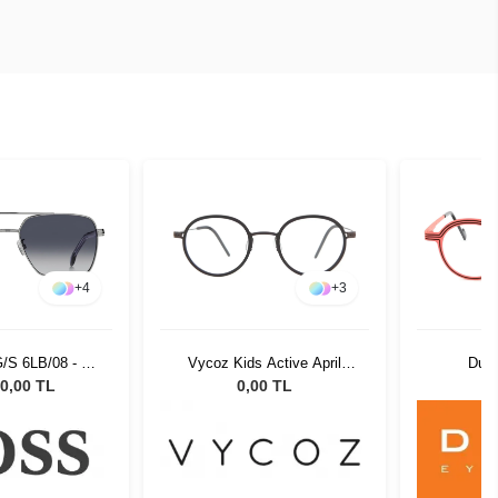
+
4
+
3
/S 6LB/08 - 58
Vycoz Kids Active April
Dut
üneş Gözlüğü
GOL 44-20 135
0,00 TL
0,00 TL