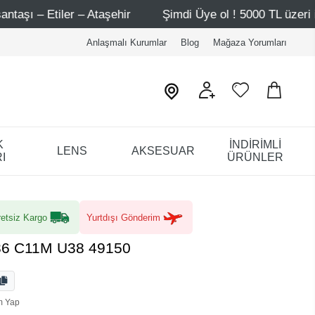
r
Şimdi Üye ol ! 5000 TL üzeri ilk alışverişinde 500 TL i
Anlaşmalı Kurumlar
Blog
Mağaza Yorumları
K
İNDİRİMLİ
LENS
AKSESUAR
I
ÜRÜNLER
etsiz Kargo
Yurtdışı Gönderim
36 C11M U38 49150
m Yap