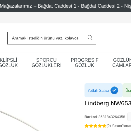
addesi 1 - Bağdat Caddesi 2 - Nişantaşı – Etiler – Ataşehi
KLİPSLİ
SPORCU
PROGRESİF
GÖZLÜ
GÖZLÜK
GÖZLÜKLERİ
GÖZLÜK
CAMLAR
Yetkili Satıcı
Ücr
Lindberg NW65
Barkod
:
8681843264358
(0) Yorum
Yoru