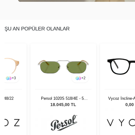
ŞU AN POPÜLER OLANLAR
+
3
+
2
IN 48/22
Persol 1020S 518/4E - 57
Vycoz İncline
Erkek Güneş Gözlüğü
50-
L
18.045,00 TL
0,00