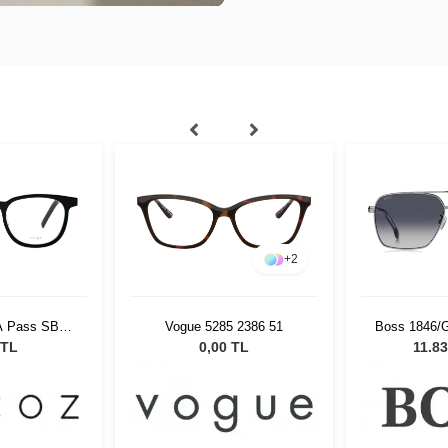
+
2
-A Pass SBLK
Vogue 5285 2386 51
Boss 1846/G
19
Unisex G
 TL
0,00 TL
11.83