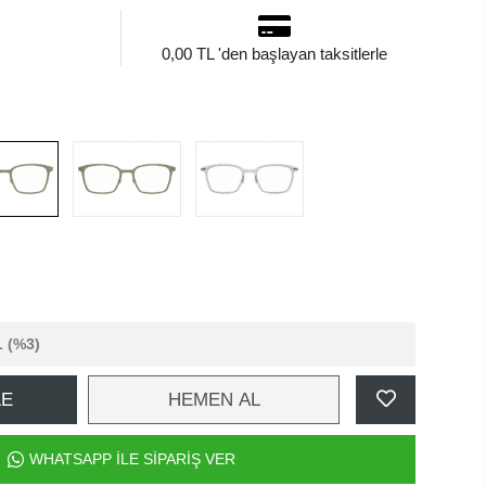
0,00 TL 'den başlayan taksitlerle
L
(%3)
LE
HEMEN AL
WHATSAPP İLE SİPARİŞ VER