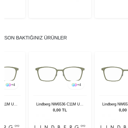
SON BAKTIĞINIZ ÜRÜNLER
+
4
+
4
 C11M U38
Lindberg NW6536 C11M U38
Lindberg NW65
49150
491
L
0,00 TL
0,00