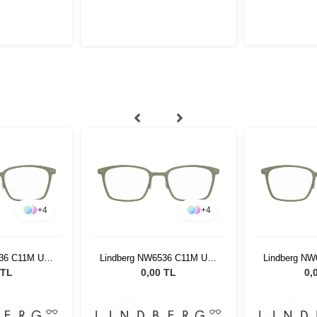
+
4
+
4
36 C11M U38
Lindberg NW6536 C11M U38
Lindberg N
50
49150
4
 TL
0,00 TL
0,