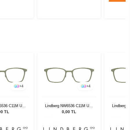
+
4
+
4
W6536 C11M U38
Lindberg NW6536 C11M U38
Lindberg
9150
49150
00 TL
0,00 TL