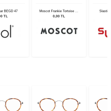
gar BEGD 47
Moscot Frankie Tortoise 48
Slastik
2002-01
00 TL
0,00 TL