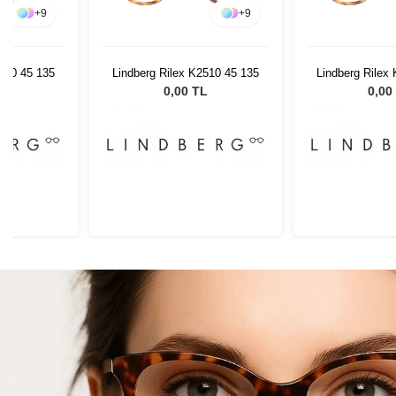
+
9
+
9
2510 45 135
Lindberg Rilex K2510 45 135
Lindberg Rilex
L
0,00 TL
0,00