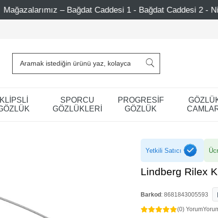
Caddesi 1 - Bağdat Caddesi 2 - Nişantaşı – Etiler – Ataşehi
KLİPSLİ
SPORCU
PROGRESİF
GÖZLÜ
GÖZLÜK
GÖZLÜKLERİ
GÖZLÜK
CAMLAR
Yetkili Satıcı
Ücr
Lindberg Rilex 
Barkod
:
8681843005593
(0) Yorum
Yoru