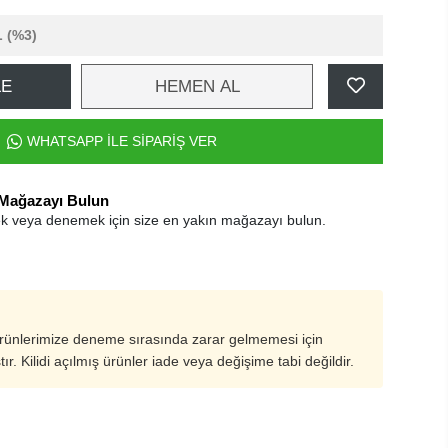
L
(%3)
LE
HEMEN AL
WHATSAPP İLE SİPARİŞ VER
 Mağazayı Bulun
k veya denemek için size en yakın mağazayı bulun.
ürünlerimize deneme sırasında zarar gelmemesi için
ştır. Kilidi açılmış ürünler iade veya değişime tabi değildir.