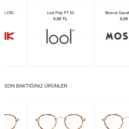
rime C007
Lool Poly PT 52
Moscot Gavolt
2002
L
0,00 TL
0,00
SON BAKTIĞINIZ ÜRÜNLER