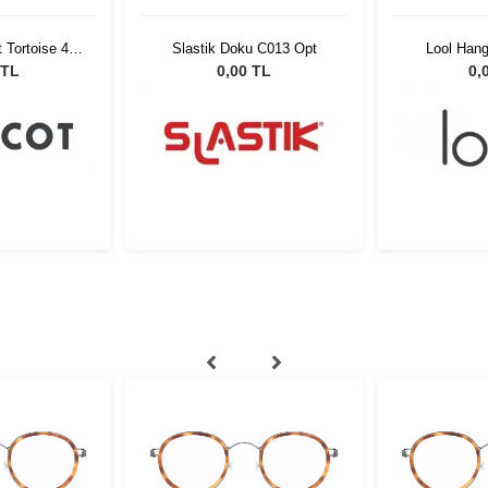
 Tortoise 45
Slastik Doku C013 Opt
Lool Han
-01
 TL
0,00 TL
0,