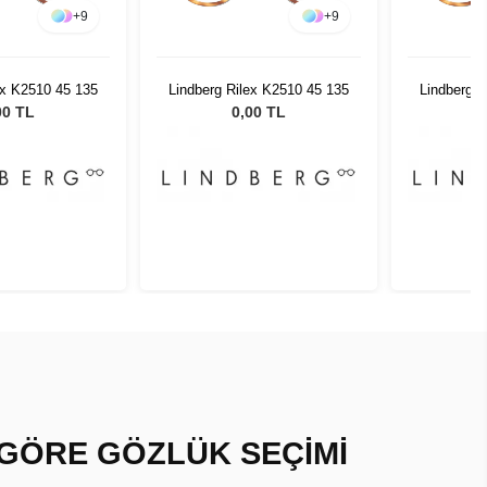
+
9
+
9
ex K2510 45 135
Lindberg Rilex K2510 45 135
Lindberg R
00 TL
0,00 TL
 GÖRE GÖZLÜK SEÇİMİ