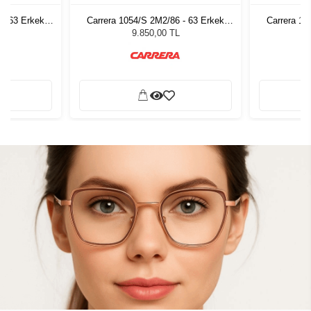
 - 63 Erkek
Carrera 1054/S 2M2/86 - 63 Erkek
Carrera 10
ğü
Güneş Gözlüğü
G
9.850,00 TL