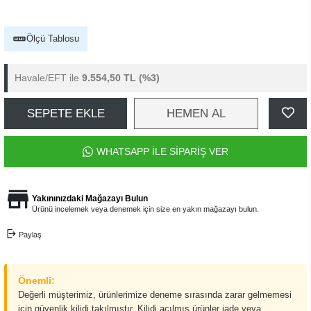
Ölçü Tablosu
Havale/EFT ile
9.554,50 TL
(%3)
SEPETE EKLE
HEMEN AL
WHATSAPP İLE SİPARİŞ VER
Yakınınızdaki Mağazayı Bulun
Ürünü incelemek veya denemek için size en yakın mağazayı bulun.
Paylaş
Önemli:
Değerli müşterimiz, ürünlerimize deneme sırasında zarar gelmemesi
için güvenlik kilidi takılmıştır. Kilidi açılmış ürünler iade veya