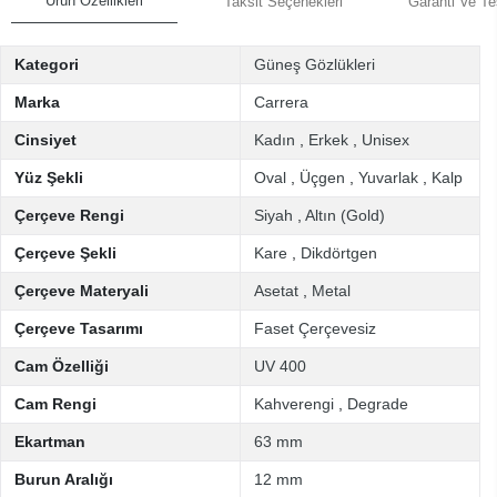
Ürün Özellikleri
Taksit Seçenekleri
Garanti Ve Te
Kategori
Güneş Gözlükleri
Marka
Carrera
Cinsiyet
Kadın
,
Erkek
,
Unisex
Yüz Şekli
Oval
,
Üçgen
,
Yuvarlak
,
Kalp
Çerçeve Rengi
Siyah
,
Altın (Gold)
Çerçeve Şekli
Kare
,
Dikdörtgen
Çerçeve Materyali
Asetat
,
Metal
Çerçeve Tasarımı
Faset Çerçevesiz
Cam Özelliği
UV 400
Cam Rengi
Kahverengi
,
Degrade
Ekartman
63 mm
Burun Aralığı
12 mm