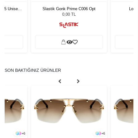
1 55 Unisex
Slastik Gonk Prime C006 Opt
Lool
ğü
L
0,00 TL
SON BAKTIĞINIZ ÜRÜNLER
+
6
+
6