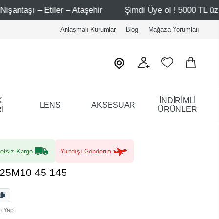
hir
Şimdi Üye ol ! 5000 TL üzeri ilk alışverişinde 500 T
Anlaşmalı Kurumlar
Blog
Mağaza Yorumları
K
İNDİRİMLİ
LENS
AKSESUAR
I
ÜRÜNLER
etsiz Kargo
Yurtdışı Gönderim
K25M10 45 145
m Yap