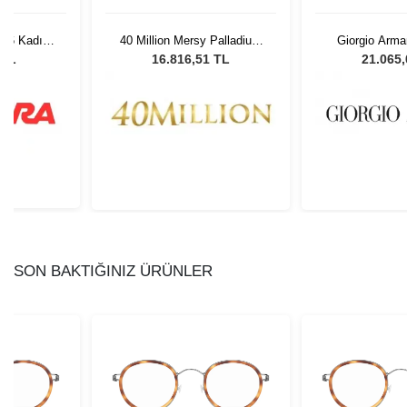
086 Kadın
40 Million Mersy Palladium
Giorgio Arma
lüğü
Grey Matte Black 610
300371 - 54 U
 TL
16.816,51 TL
21.065
Gözl
SON BAKTIĞINIZ ÜRÜNLER