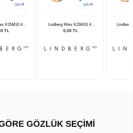
+
9
+
9
ilex K25M10 45
Lindberg Rilex K25M10 45
Lindberg
145
145
00 TL
0,00 TL
 GÖRE GÖZLÜK SEÇİMİ