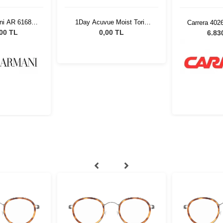
ni AR 6168
1Day Acuvue Moist Toric
Carrera 402
nisex Güneş
İndirimli Lens Seti 6 kutu
Güneş
,00 TL
0,00 TL
6.83
üğü