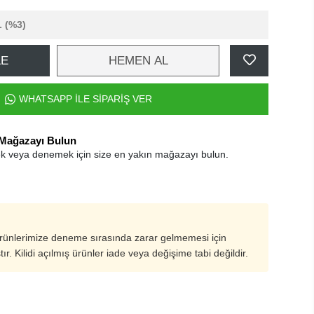
L
(%3)
LE
HEMEN AL
WHATSAPP İLE SİPARİŞ VER
 Mağazayı Bulun
k veya denemek için size en yakın mağazayı bulun.
ürünlerimize deneme sırasında zarar gelmemesi için
ştır. Kilidi açılmış ürünler iade veya değişime tabi değildir.