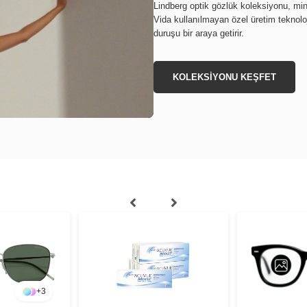
Lindberg optik gözlük koleksiyonu, min
Vida kullanılmayan özel üretim teknoloj
duruşu bir araya getirir.
KOLEKSİYONU KEŞFET
+
3