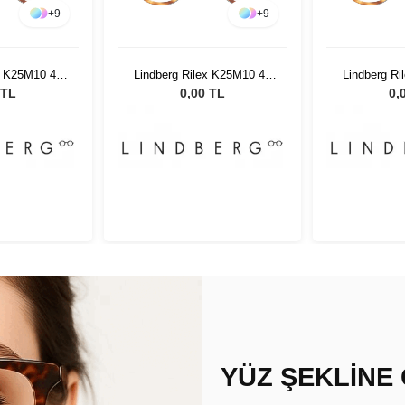
+
9
+
9
x K25M10 45
Lindberg Rilex K25M10 45
Lindberg R
5
145
 TL
0,00 TL
0,
YÜZ ŞEKLİNE