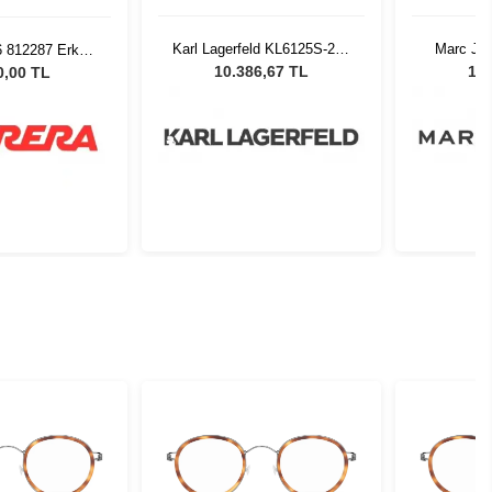
Karl Lagerfeld KL6125S-234
Marc Ja
6 812287 Erkek
Kadın Güneş Gözlüğü
900HA -
 Gözlüğü
10.386,67 TL
12.
0,00 TL