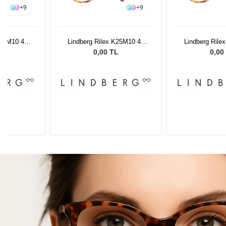
+
9
+
9
K25M10 45
Lindberg Rilex K25M10 45
Lindberg Rile
145
14
L
0,00 TL
0,00