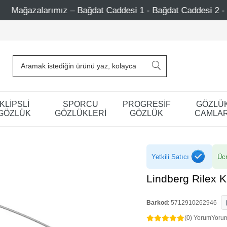
 Caddesi 1 - Bağdat Caddesi 2 - Nişantaşı – Etiler – Ataşe
KLİPSLİ
SPORCU
PROGRESİF
GÖZLÜ
GÖZLÜK
GÖZLÜKLERİ
GÖZLÜK
CAMLAR
Yetkili Satıcı
Ücr
Lindberg Rilex 
Barkod
:
5712910262946
(0) Yorum
Yoru