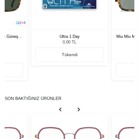
+
3
rkek Güneş
Ultra 1 Day
Miu Miu MU
G
0,00 TL
Tükendi
SON BAKTIĞINIZ ÜRÜNLER