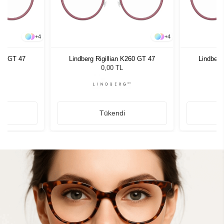
+
4
+
4
260 GT 47
Lindberg Rigillian K260 GT 47
Lindberg
0,00 TL
Tükendi