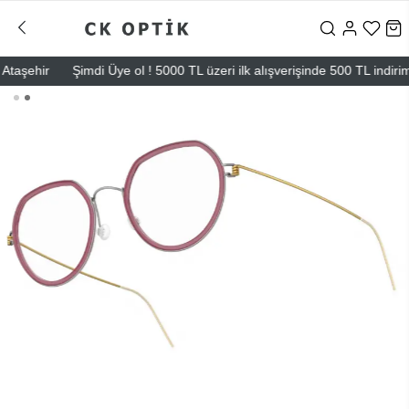
şehir
Şimdi Üye ol ! 5000 TL üzeri ilk alışverişinde 500 TL indirim