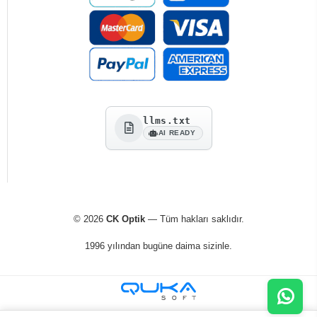
llms.txt
AI READY
© 2026
CK Optik
— Tüm hakları saklıdır.
1996 yılından bugüne daima sizinle.