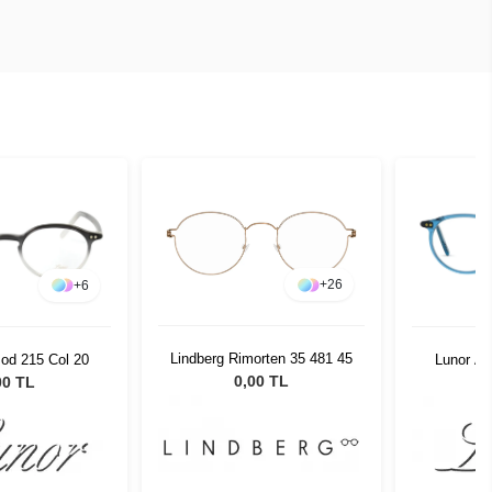
+
26
+
6
Lindberg Rimorten 35 481 45
od 215 Col 20
Lunor A5
0,00 TL
00 TL