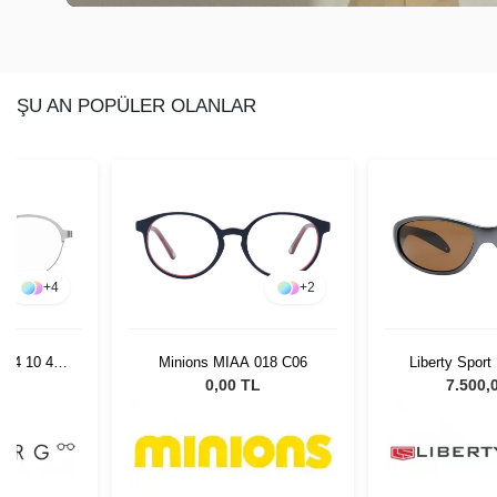
ŞU AN POPÜLER OLANLAR
+
4
+
2
7434 10 47
Minions MIAA 018 C06
Liberty Sport
130 C
L
0,00 TL
7.500,