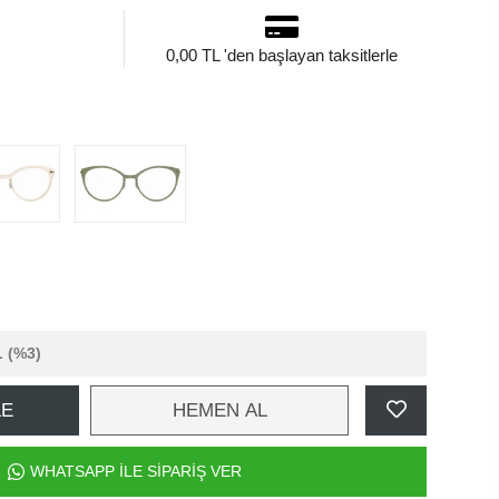
0,00 TL 'den başlayan taksitlerle
L
(%3)
LE
HEMEN AL
WHATSAPP İLE SİPARİŞ VER