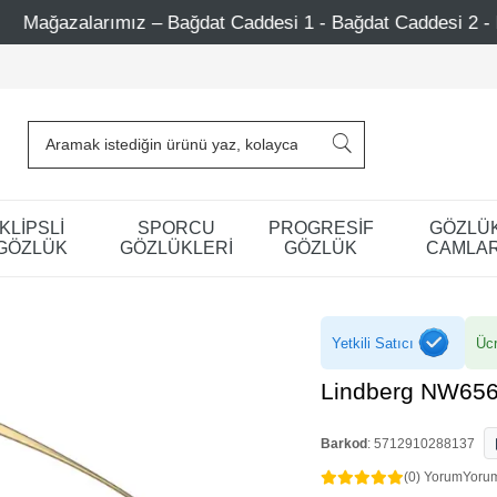
t Caddesi 1 - Bağdat Caddesi 2 - Nişantaşı – Etiler – Ataş
KLİPSLİ
SPORCU
PROGRESİF
GÖZLÜ
GÖZLÜK
GÖZLÜKLERİ
GÖZLÜK
CAMLAR
Yetkili Satıcı
Ücr
Lindberg NW65
Barkod
:
5712910288137
(0) Yorum
Yoru