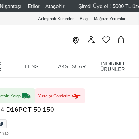
ehir
Şimdi Üye ol ! 5000 TL üzeri ilk alışverişinde 500 T
Anlaşmalı Kurumlar
Blog
Mağaza Yorumları
K
İNDİRİMLİ
LENS
AKSESUAR
I
ÜRÜNLER
etsiz Kargo
Yurtdışı Gönderim
64 D16PGT 50 150
m Yap