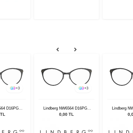
+
3
+
3
6564 D16PGT
Lindberg NW6564 D16PGT
Lindberg N
50
50 150
5
 TL
0,00 TL
0,