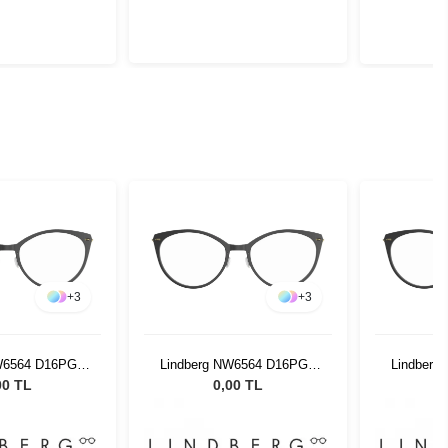
+
3
+
3
W6564 D16PGT
Lindberg NW6564 D16PGT
Lindberg
0 150
50 150
00 TL
0,00 TL