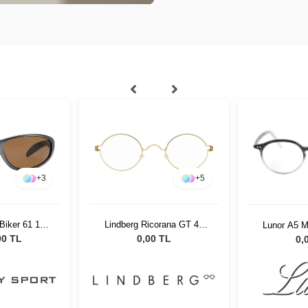
+
3
+
5
 Biker 61 17
Lindberg Ricorana GT 42
Lunor A5 M
S #5
145
00 TL
0,00 TL
0,