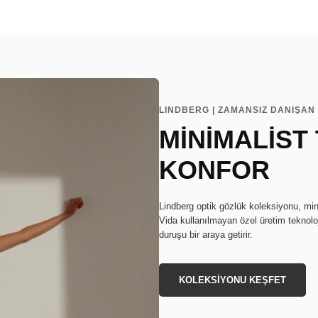
LINDBERG | ZAMANSIZ DANIŞAN 
MİNİMALİST
KONFOR
Lindberg optik gözlük koleksiyonu, min
Vida kullanılmayan özel üretim teknoloj
duruşu bir araya getirir.
KOLEKSİYONU KEŞFET