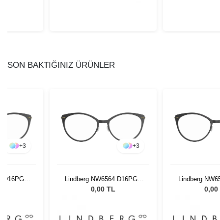
SON BAKTIĞINIZ ÜRÜNLER
+
3
+
3
64 D16PGT
Lindberg NW6564 D16PGT
Lindberg NW
50 150
50 1
L
0,00 TL
0,00