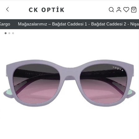
go
Mağazalarımız – Bağdat Caddesi 1 - Bağdat Caddesi 2 - Nişantaşı