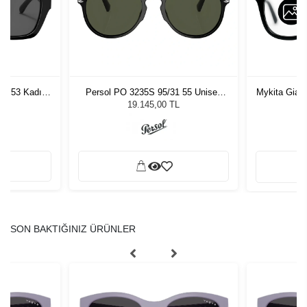
87 53 Kadın
Persol PO 3235S 95/31 55 Unisex
Mykita Gia 
ğü
Güneş Gözlüğü
L
19.145,00 TL
SON BAKTIĞINIZ ÜRÜNLER