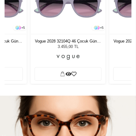
+
5
+
5
Çocuk Güneş
Vogue 2028 32104Q 46 Çocuk Güneş
Vogue 2028
Gözlüğü
3.455,00 TL