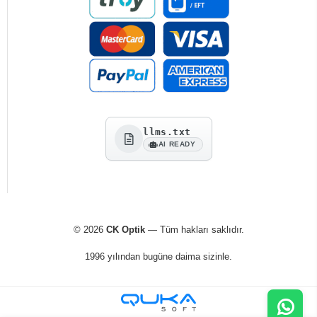
llms.txt
AI READY
© 2026
CK Optik
— Tüm hakları saklıdır.
1996 yılından bugüne daima sizinle.