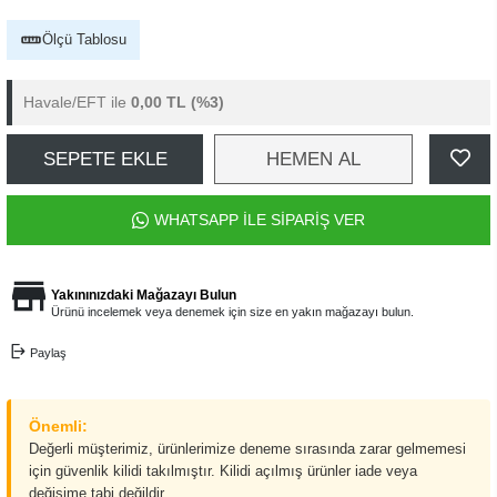
Ölçü Tablosu
Havale/EFT ile
0,00 TL
(%3)
SEPETE EKLE
HEMEN AL
WHATSAPP İLE SİPARİŞ VER
Yakınınızdaki Mağazayı Bulun
Ürünü incelemek veya denemek için size en yakın mağazayı bulun.
Paylaş
Önemli:
Değerli müşterimiz, ürünlerimize deneme sırasında zarar gelmemesi
için güvenlik kilidi takılmıştır. Kilidi açılmış ürünler iade veya
değişime tabi değildir.