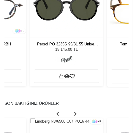
+
2
08 RBH
Persol PO 3235S 95/31 55 Unisex
Tom Fo
Güneş Gözlüğü
19.145,00 TL
SON BAKTIĞINIZ ÜRÜNLER
+
7