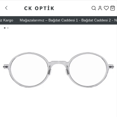
Kargo
Mağazalarımız – Bağdat Caddesi 1 - Bağdat Caddesi 2 - Nişant