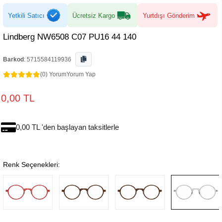
Yetkili Satıcı
Ücretsiz Kargo
Yurtdışı Gönderim
Lindberg NW6508 C07 PU16 44 140
Barkod
:
5715584119936
(0) Yorum
Yorum Yap
0,00 TL
0,00 TL 'den başlayan taksitlerle
Renk Seçenekleri: