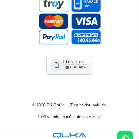
llms.txt
AI READY
© 2026
CK Optik
— Tüm hakları saklıdır.
1996 yılından bugüne daima sizinle.