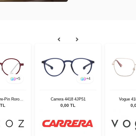
+
5
+
4
e-Pin Roro
Carrera 4418 4JP51
Vogue 41
2 51526
 TL
0,00 TL
0,