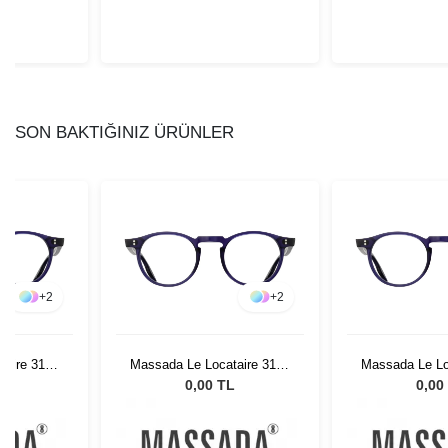
SON BAKTIĞINIZ ÜRÜNLER
+
2
+
2
taire 3176
Massada Le Locataire 3176
Massada Le Lo
S
Col BLS
Col 
L
0,00 TL
0,00