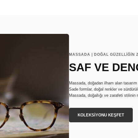
MASSADA | DOĞAL GÜZELLİĞİN 
SAF VE DEN
Massada, doğadan ilham alan tasarım anl
Sade formlar, doğal renkler ve sürdürüle
Massada, doğallığı ve zarafeti stilinin 
KOLEKSİYONU KEŞFET