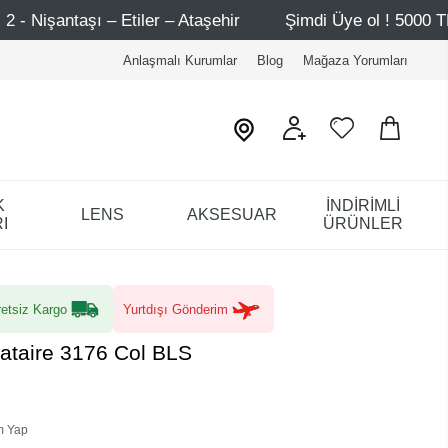
 – Ataşehir
Şimdi Üye ol ! 5000 TL üzeri ilk alışverişin
Anlaşmalı Kurumlar
Blog
Mağaza Yorumları
K
İNDİRİMLİ
LENS
AKSESUAR
I
ÜRÜNLER
etsiz Kargo
Yurtdışı Gönderim
ataire 3176 Col BLS
m Yap