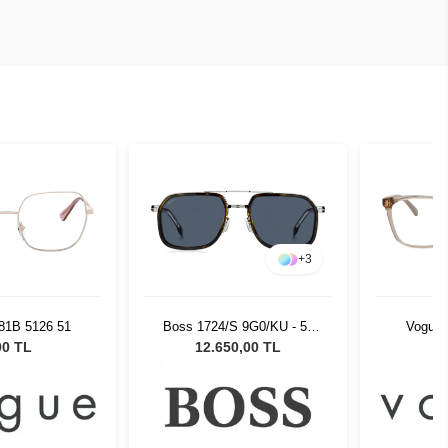
+
3
81B 5126 51
Boss 1724/S 9G0/KU - 55
Vogue 
Unisex Güneş Gözlüğü
00 TL
12.650,00 TL