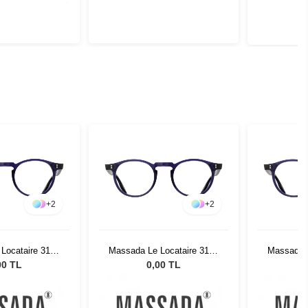
+
2
+
2
Locataire 3176
Massada Le Locataire 3176
Massada L
l BLS
Col BLS
00 TL
0,00 TL