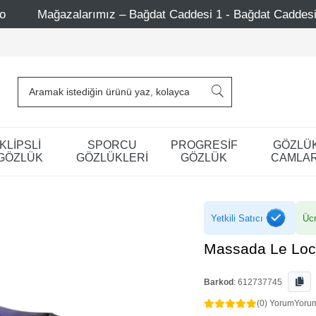
– Bağdat Caddesi 1 - Bağdat Caddesi 2 - Nişantaşı – Etiler
KLİPSLİ
SPORCU
PROGRESİF
GÖZLÜ
GÖZLÜK
GÖZLÜKLERİ
GÖZLÜK
CAMLAR
Yetkili Satıcı
Ücr
Massada Le Loc
Barkod
:
612737745
(0) Yorum
Yoru