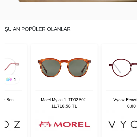
ŞU AN POPÜLER OLANLAR
+
5
tle Benn
Morel Mylos 1. TD02 5021
Vycoz Ecowir
 135
Unisex Güneş Gözlüğü
RED 46-2
L
11.718,58 TL
0,00