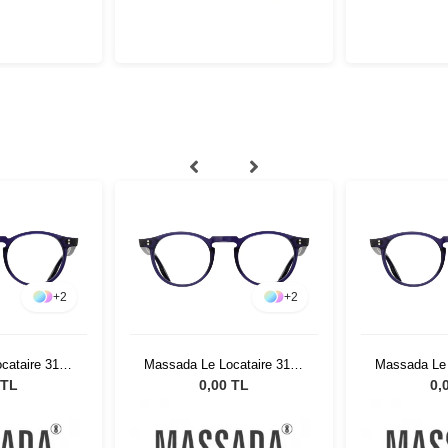
+
2
+
2
cataire 3176
Massada Le Locataire 3176
Massada Le 
BLS
Col BLS
Co
 TL
0,00 TL
0,