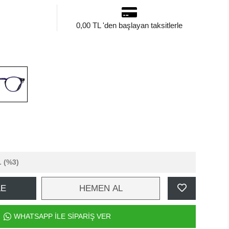
0,00 TL 'den başlayan taksitlerle
L
(%3)
LE
HEMEN AL
WHATSAPP İLE SİPARİŞ VER