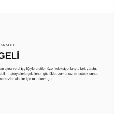
ZARAFETİ
GELİ
ayışı ve el işçiliğiyle üretilen özel koleksiyonlarıyla fark yaratır.
bilir materyallerle şekillenen gözlükler, zamansız bir estetik sunar.
merkezine alanlar için tasarlanmıştır.