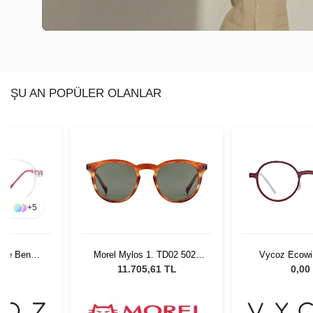
ŞU AN POPÜLER OLANLAR
+
5
tle Benn
Morel Mylos 1. TD02 5021
Vycoz Ecowir
 135
Unisex Güneş Gözlüğü
RED 46-2
L
11.705,61 TL
0,00