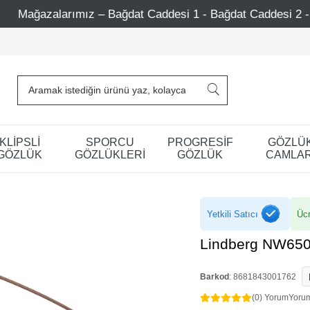
 Caddesi 1 - Bağdat Caddesi 2 - Nişantaşı – Etiler – Ataşeh
KLİPSLİ
SPORCU
PROGRESİF
GÖZLÜ
GÖZLÜK
GÖZLÜKLERİ
GÖZLÜK
CAMLAR
Yetkili Satıcı
Ücr
Lindberg NW650
Barkod
:
8681843001762
(0) Yorum
Yoru