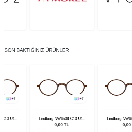
SON BAKTIĞINIZ ÜRÜNLER
+
7
+
7
8 C10 U12
Lindberg NW6508 C10 U12
Lindberg NW6
44 150
44 1
L
0,00 TL
0,00