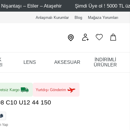
ir
Şimdi Üye ol ! 5000 TL üzeri ilk alışverişinde 500 TL
Anlaşmalı Kurumlar
Blog
Mağaza Yorumları
K
İNDİRİMLİ
LENS
AKSESUAR
I
ÜRÜNLER
etsiz Kargo
Yurtdışı Gönderim
8 C10 U12 44 150
m Yap