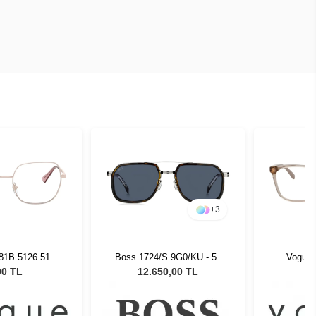
+
3
81B 5126 51
Boss 1724/S 9G0/KU - 55
Vogue 
Unisex Güneş Gözlüğü
00 TL
12.650,00 TL