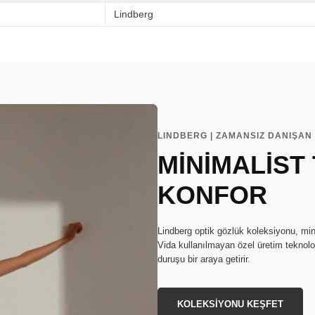
Lindberg
LINDBERG | ZAMANSIZ DANIŞAN 
MİNİMALİST
KONFOR
Lindberg optik gözlük koleksiyonu, min
Vida kullanılmayan özel üretim teknoloj
duruşu bir araya getirir.
KOLEKSİYONU KEŞFET