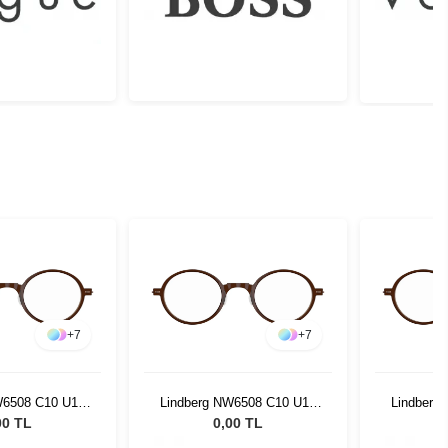
+
7
+
7
W6508 C10 U12
Lindberg NW6508 C10 U12
Lindberg
4 150
44 150
00 TL
0,00 TL