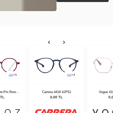
+
5
+
4
e-Pin Roro
Carrera 4418 4JP51
Vogue 41
2 51526
 TL
0,00 TL
0,