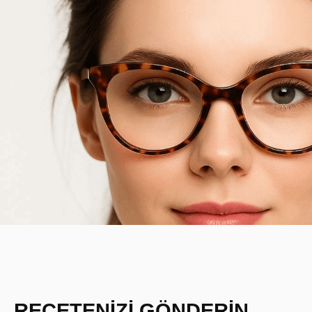
REÇETENİZİ GÖNDERİN