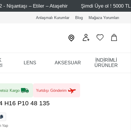
Ataşehir
Şimdi Üye ol ! 5000 TL üzeri ilk alışverişinde 
Anlaşmalı Kurumlar
Blog
Mağaza Yorumları
K
İNDİRİMLİ
LENS
AKSESUAR
I
ÜRÜNLER
etsiz Kargo
Yurtdışı Gönderim
4 H16 P10 48 135
m Yap