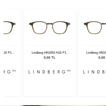
4 H16 P10
Lindberg HN1854 H16 P10
Lindberg HN1
48 135
48 1
L
0,00 TL
0,00