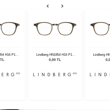
854 H16 P10
Lindberg HN1854 H16 P10
Lindberg H
35
48 135
4
 TL
0,00 TL
0,