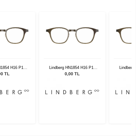
N1854 H16 P10
Lindberg HN1854 H16 P10
Lindberg
8 135
48 135
00 TL
0,00 TL