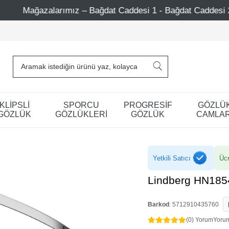
ağdat Caddesi 1 - Bağdat Caddesi 2 - Nişantaşı – Etiler – 
KLİPSLİ
SPORCU
PROGRESİF
GÖZLÜ
GÖZLÜK
GÖZLÜKLERİ
GÖZLÜK
CAMLAR
Yetkili Satıcı
Ücr
Lindberg HN185
Barkod
:
5712910435760
(0) Yorum
Yoru