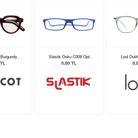
 Burgundy 45
Slastik Doku C008 Opt
Lool Dub
-01
1055081
 TL
0,00 TL
0,