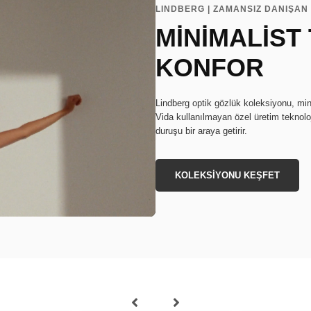
LINDBERG | ZAMANSIZ DANIŞAN 
MİNİMALİST
KONFOR
Lindberg optik gözlük koleksiyonu, min
Vida kullanılmayan özel üretim teknoloj
duruşu bir araya getirir.
KOLEKSİYONU KEŞFET