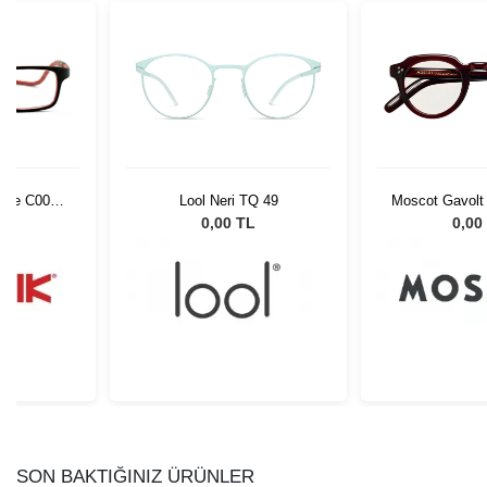
rime C004
Lool Neri TQ 49
Moscot Gavolt
861
0221
L
0,00 TL
0,00
SON BAKTIĞINIZ ÜRÜNLER