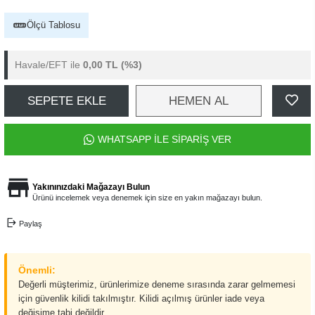
Ölçü Tablosu
Havale/EFT ile
0,00 TL
(%3)
SEPETE EKLE
HEMEN AL
WHATSAPP İLE SİPARİŞ VER
Yakınınızdaki Mağazayı Bulun
Ürünü incelemek veya denemek için size en yakın mağazayı bulun.
Paylaş
Önemli:
Değerli müşterimiz, ürünlerimize deneme sırasında zarar gelmemesi
için güvenlik kilidi takılmıştır. Kilidi açılmış ürünler iade veya
değişime tabi değildir.