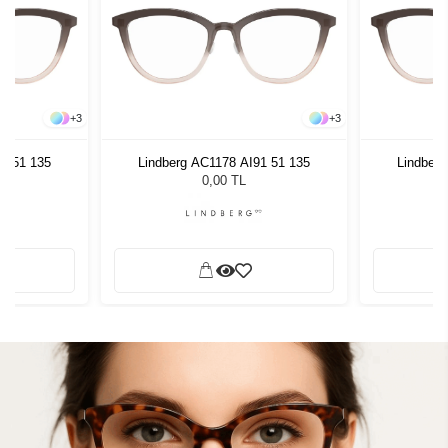
+
3
+
3
91 51 135
Lindberg AC1178 AI91 51 135
Lindberg
0,00 TL