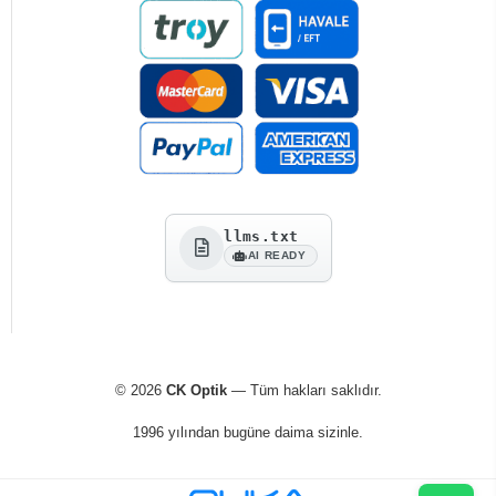
llms.txt
AI READY
© 2026
CK Optik
— Tüm hakları saklıdır.
1996 yılından bugüne daima sizinle.