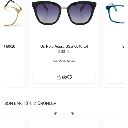
540 50/18
Us Polo Assn. USS 0048 C4
Sla
0,00 TL
SON BAKTIĞINIZ ÜRÜNLER