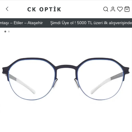
 – Etiler – Ataşehir
Şimdi Üye ol ! 5000 TL üzeri ilk alışverişinde 5