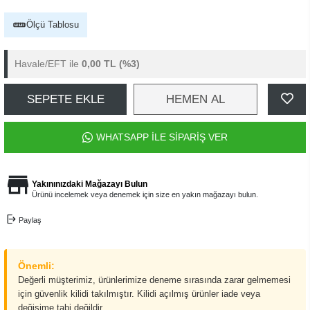
Ölçü Tablosu
Havale/EFT ile
0,00 TL
(%3)
SEPETE EKLE
HEMEN AL
WHATSAPP İLE SİPARİŞ VER
Yakınınızdaki Mağazayı Bulun
Ürünü incelemek veya denemek için size en yakın mağazayı bulun.
Paylaş
Önemli:
Değerli müşterimiz, ürünlerimize deneme sırasında zarar gelmemesi
için güvenlik kilidi takılmıştır. Kilidi açılmış ürünler iade veya
değişime tabi değildir.