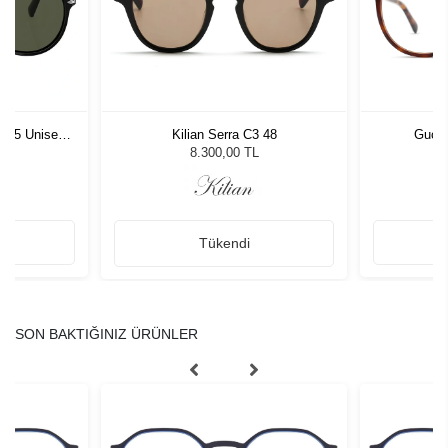
1 55 Unisex
Kilian Serra C3 48
Gucc
ğü
L
8.300,00 TL
Tükendi
SON BAKTIĞINIZ ÜRÜNLER