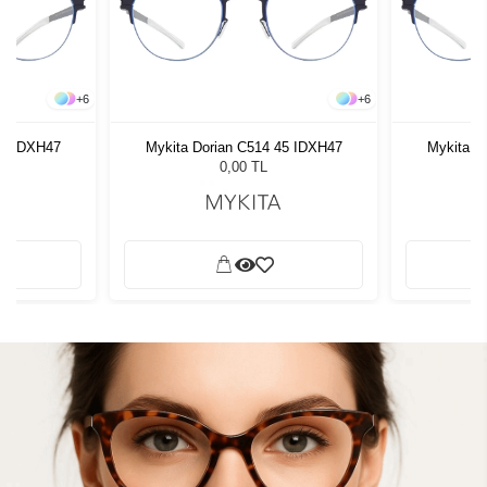
+
6
+
6
45 IDXH47
Mykita Dorian C514 45 IDXH47
Mykita D
0,00 TL