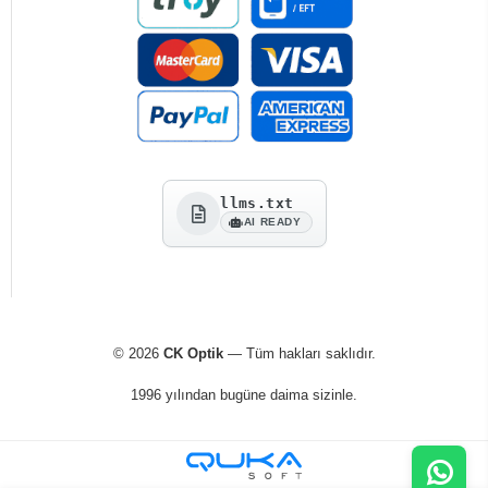
llms.txt
AI READY
© 2026
CK Optik
— Tüm hakları saklıdır.
1996 yılından bugüne daima sizinle.