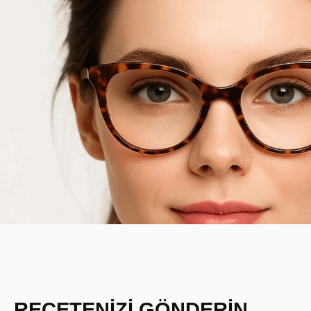
REÇETENİZİ GÖNDERİN