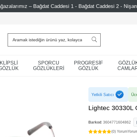
 Caddesi 1 - Bağdat Caddesi 2 - Nişantaşı – Etiler – Ataşeh
KLİPSLİ
SPORCU
PROGRESİF
GÖZLÜ
GÖZLÜK
GÖZLÜKLERİ
GÖZLÜK
CAMLAR
Yetkili Satıcı
Ücr
Lightec 30330L
Barkod
:
3604771604862
(0) Yorum
Yoru