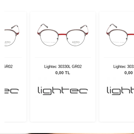
0L GR02
Lightec 30330L GR02
Lightec 30
L
0,00 TL
0,00