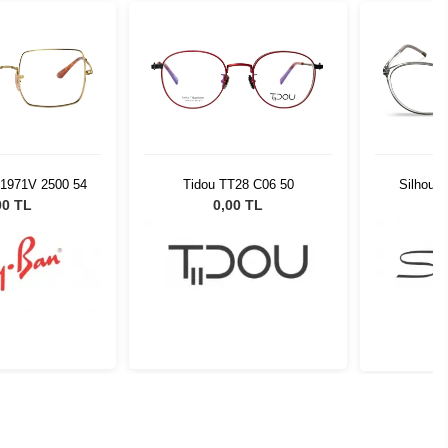
1971V 2500 54
Tidou TT28 C06 50
Silhouet
00 TL
0,00 TL