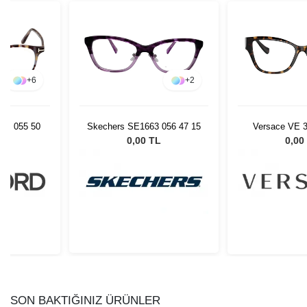
+
6
+
2
-B 055 50
Skechers SE1663 056 47 15
Versace VE 3
L
0,00 TL
0,00
SON BAKTIĞINIZ ÜRÜNLER