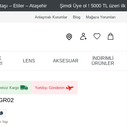
ir
Şimdi Üye ol ! 5000 TL üzeri ilk alışverişinde 500 TL
Anlaşmalı Kurumlar
Blog
Mağaza Yorumları
K
İNDİRİMLİ
LENS
AKSESUAR
I
ÜRÜNLER
etsiz Kargo
Yurtdışı Gönderim
 GR02
m Yap