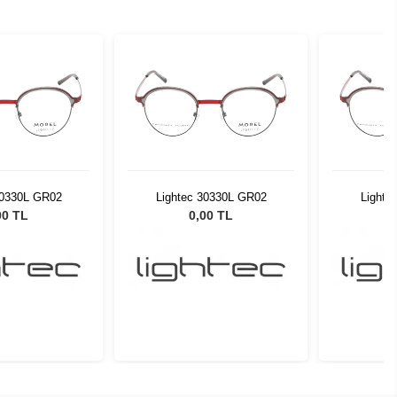
30330L GR02
Lightec 30330L GR02
Lighte
00 TL
0,00 TL