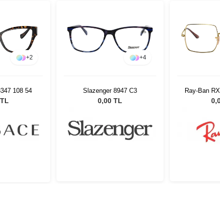
+
2
+
4
347 108 54
Slazenger 8947 C3
Ray-Ban RX
 TL
0,00 TL
0,