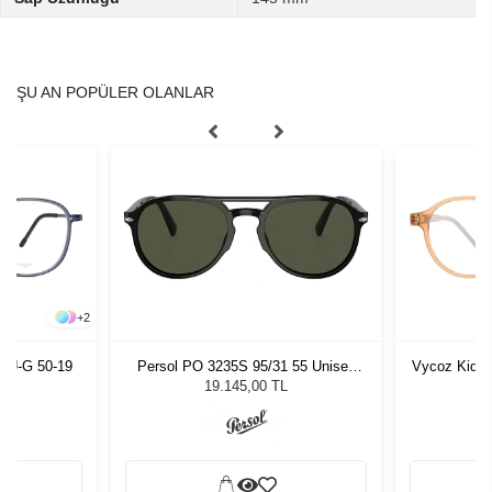
ŞU AN POPÜLER OLANLAR
+
2
LU-G 50-19
Persol PO 3235S 95/31 55 Unisex
Vycoz Kids 
Güneş Gözlüğü
19.145,00 TL