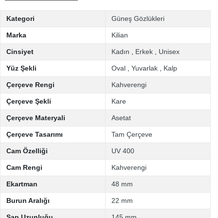
Kategori
Güneş Gözlükleri
Marka
Kilian
Cinsiyet
Kadın
,
Erkek
,
Unisex
Yüz Şekli
Oval
,
Yuvarlak
,
Kalp
Çerçeve Rengi
Kahverengi
Çerçeve Şekli
Kare
Çerçeve Materyali
Asetat
Çerçeve Tasarımı
Tam Çerçeve
Cam Özelliği
UV 400
Cam Rengi
Kahverengi
Ekartman
48 mm
Burun Aralığı
22 mm
Sap Uzunluğu
145 mm