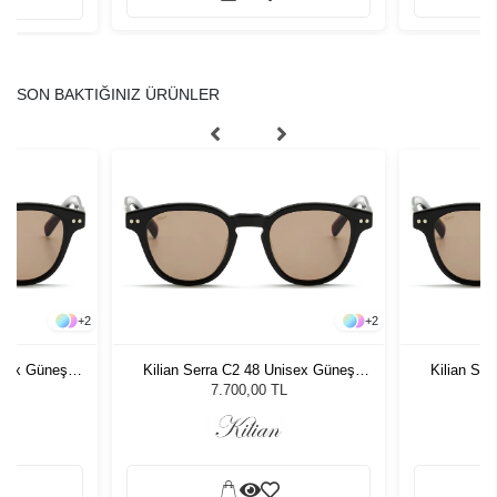
SON BAKTIĞINIZ ÜRÜNLER
+
2
+
2
isex Güneş
Kilian Serra C2 48 Unisex Güneş
Kilian Se
Gözlüğü
7.700,00 TL