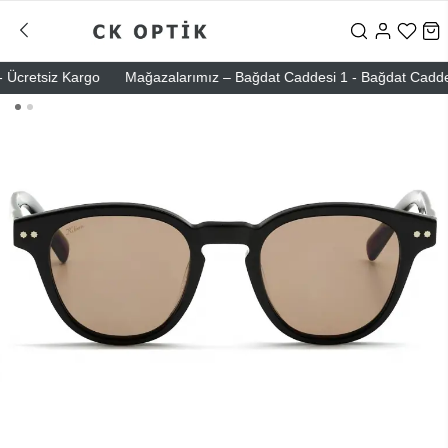
cretsiz Kargo
Mağazalarımız – Bağdat Caddesi 1 - Bağdat Caddesi 2 -