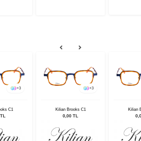
+
3
+
3
ooks C1
Kilian Brooks C1
Kilian
 TL
0,00 TL
0,