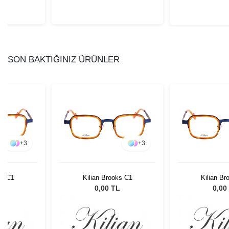
SON BAKTIĞINIZ ÜRÜNLER
+
3
+
3
ks C1
Kilian Brooks C1
Kilian Br
L
0,00 TL
0,00