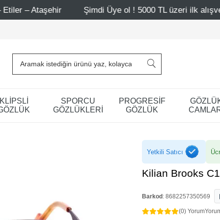
ir
Şimdi Üye ol ! 5000 TL üzeri ilk alışverişinde 500 TL
KLİPSLİ
SPORCU
PROGRESİF
GÖZLÜ
GÖZLÜK
GÖZLÜKLERİ
GÖZLÜK
CAMLAR
Yetkili Satıcı
Ücr
Kilian Brooks C1
Barkod
:
8682257350569
(0) Yorum
Yoru