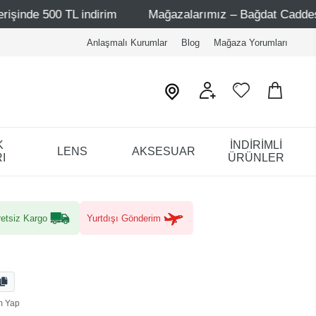
 indirim
Mağazalarımız – Bağdat Caddesi 1 - Bağdat Cad
Anlaşmalı Kurumlar
Blog
Mağaza Yorumları
K
İNDİRİMLİ
LENS
AKSESUAR
I
ÜRÜNLER
etsiz Kargo
Yurtdışı Gönderim
m Yap