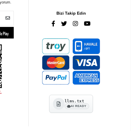
iyorum.
Bizi Takip Edin
llms.txt
AI READY