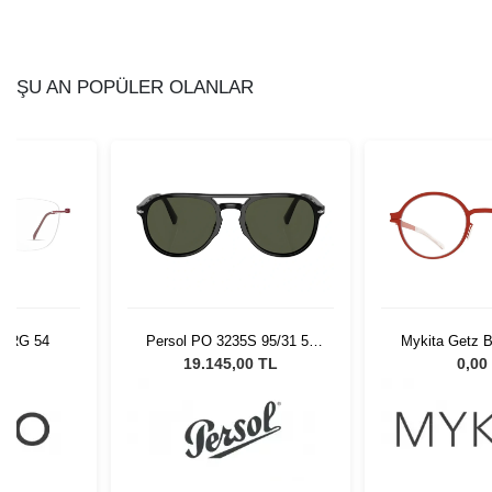
ŞU AN POPÜLER OLANLAR
BURG 54
Persol PO 3235S 95/31 55
Mykita Getz B
Unisex Güneş Gözlüğü
60+ 
L
19.145,00 TL
0,00