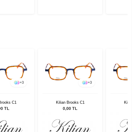
+
3
+
3
 Brooks C1
Kilian Brooks C1
Kili
00 TL
0,00 TL