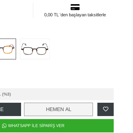
0,00 TL 'den başlayan taksitlerle
L
(%3)
LE
HEMEN AL
WHATSAPP İLE SİPARİŞ VER