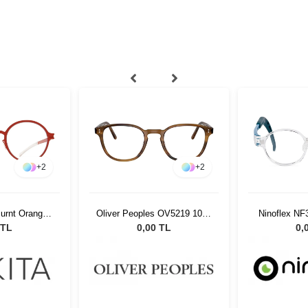
+
2
+
2
urnt Orange
Oliver Peoples OV5219 1011
Ninoflex NF
688
47
 TL
0,00 TL
0,