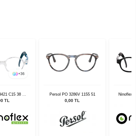
+
36
3421 C15 38 14
Persol PO 3286V 1155 51
Ninoflex 
128
00 TL
0,00 TL