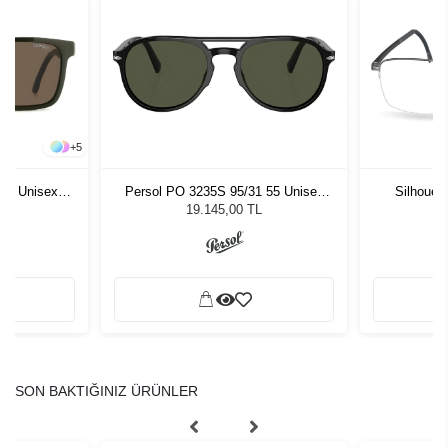
+
5
53 Unisex
Persol PO 3235S 95/31 55 Unisex
Silhouet
ğü
Güneş Gözlüğü
19.145,00 TL
SON BAKTIĞINIZ ÜRÜNLER