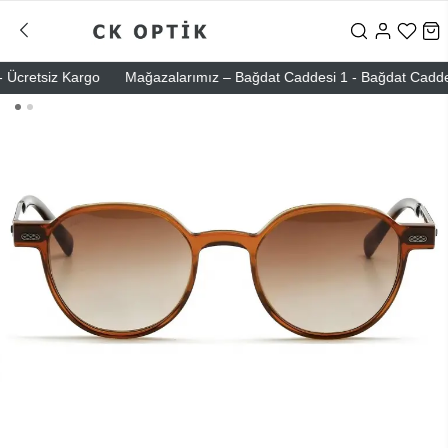
cretsiz Kargo
Mağazalarımız – Bağdat Caddesi 1 - Bağdat Caddesi 2 -