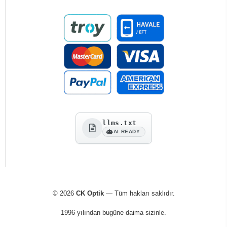
llms.txt
AI READY
© 2026
CK Optik
— Tüm hakları saklıdır.
1996 yılından bugüne daima sizinle.