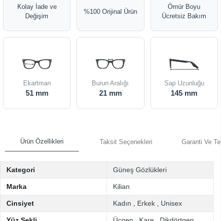
Kolay İade ve
Ömür Boyu
%100 Orijinal Ürün
Değişim
Ücretsiz Bakım
Ekartman
Burun Aralığı
Sap Uzunluğu
51 mm
21 mm
145 mm
Ürün Özellikleri
Taksit Seçenekleri
Garanti Ve Te
Kategori
Güneş Gözlükleri
Marka
Kilian
Cinsiyet
Kadın
,
Erkek
,
Unisex
Yüz Şekli
Üçgen
,
Kare
,
Dikdörtgen