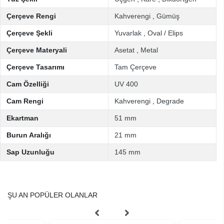
Çerçeve Rengi
Kahverengi
,
Gümüş
Çerçeve Şekli
Yuvarlak
,
Oval / Elips
Çerçeve Materyali
Asetat
,
Metal
Çerçeve Tasarımı
Tam Çerçeve
Cam Özelliği
UV 400
Cam Rengi
Kahverengi
,
Degrade
Ekartman
51 mm
Burun Aralığı
21 mm
Sap Uzunluğu
145 mm
ŞU AN POPÜLER OLANLAR