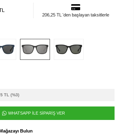
TL
206,25 TL 'den başlayan taksitlerle
75 TL
(%3)
WHATSAPP İLE SİPARİŞ VER
 Mağazayı Bulun