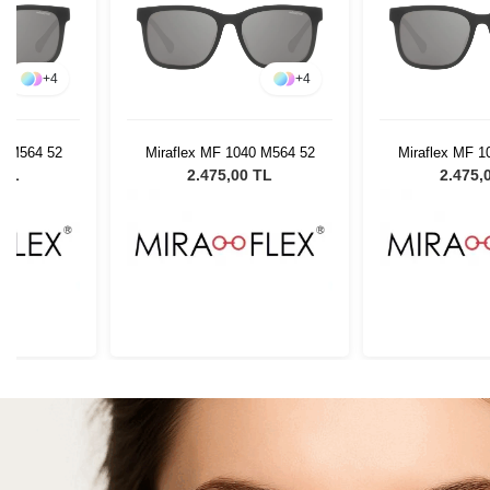
+
4
+
4
0 M564 52
Miraflex MF 1040 M564 52
Miraflex MF 1
 TL
2.475,00 TL
2.475,