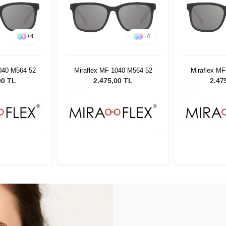
+
4
+
4
040 M564 52
Miraflex MF 1040 M564 52
Miraflex M
00 TL
2.475,00 TL
2.47