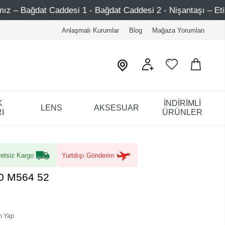
 1 - Bağdat Caddesi 2 - Nişantaşı – Etiler – Ataşehir
Anlaşmalı Kurumlar
Blog
Mağaza Yorumları
K
İNDİRİMLİ
LENS
AKSESUAR
I
ÜRÜNLER
etsiz Kargo
Yurtdışı Gönderim
40 M564 52
m Yap