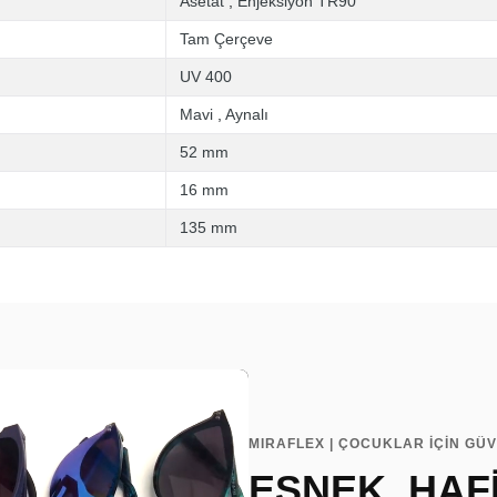
Asetat
,
Enjeksiyon TR90
Tam Çerçeve
UV 400
Mavi
,
Aynalı
52 mm
16 mm
135 mm
MIRAFLEX | ÇOCUKLAR İÇİN GÜ
ESNEK, HAFİ