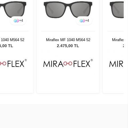
+
4
+
4
F 1040 M564 52
Miraflex MF 1040 M564 52
Miraflex
5,00 TL
2.475,00 TL
2.