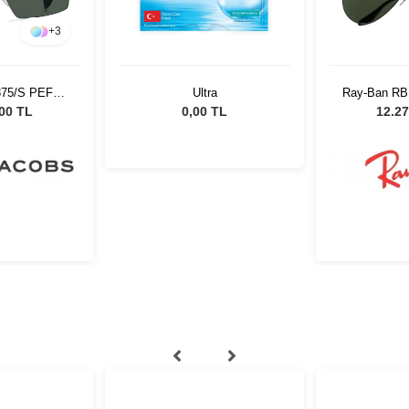
+
3
875/S PEF59
Ultra
Ray-Ban RB
ş Gözlüğü
Unisex G
,00 TL
0,00 TL
12.27