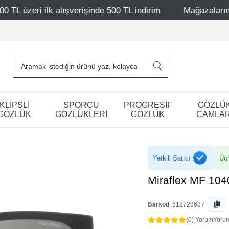
erişinde 500 TL indirim
Mağazalarımız – Bağdat Caddesi
KLİPSLİ
SPORCU
PROGRESİF
GÖZLÜ
GÖZLÜK
GÖZLÜKLERİ
GÖZLÜK
CAMLAR
Yetkili Satıcı
Ücr
Miraflex MF 10
Barkod
:
612728637
(0) Yorum
Yoru