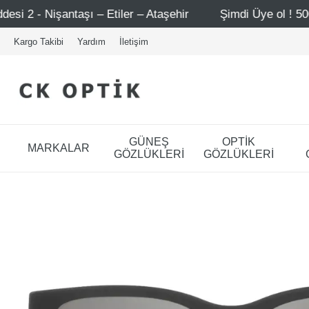
Etiler – Ataşehir
Şimdi Üye ol ! 5000 TL üzeri ilk alışv
Kargo Takibi
Yardım
İletişim
GÜNEŞ
OPTİK
MARKALAR
GÖZLÜKLERİ
GÖZLÜKLERİ