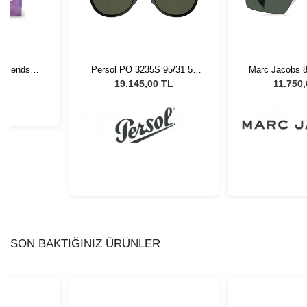
orblends
Persol PO 3235S 95/31 55
Marc Jacobs 
aralı
Unisex Güneş Gözlüğü
Kadın Güne
L
19.145,00 TL
11.750
SON BAKTIĞINIZ ÜRÜNLER