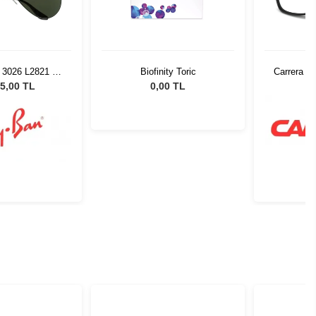
 3026 L2821 62
Biofinity Toric
Carrera 0
üneş Gözlüğü
5,00 TL
0,00 TL