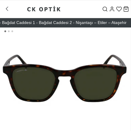
dat Caddesi 1 - Bağdat Caddesi 2 - Nişantaşı – Etiler – Ataşehir
Şi