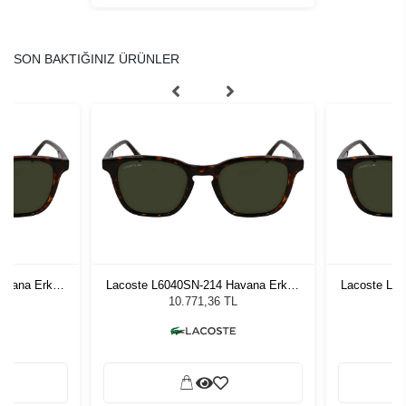
SON BAKTIĞINIZ ÜRÜNLER
avana Erkek
Lacoste L6040SN-214 Havana Erkek
Lacoste L6
ğü
Güneş Gözlüğü
G
L
10.771,36 TL