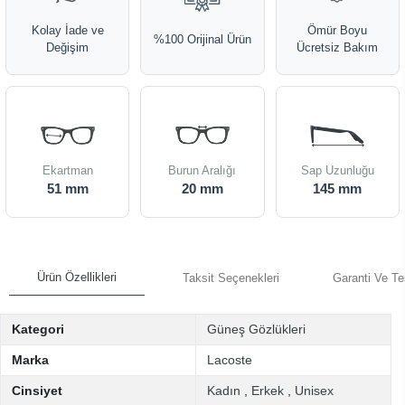
Kolay İade ve
Ömür Boyu
%100 Orijinal Ürün
Değişim
Ücretsiz Bakım
Ekartman
Burun Aralığı
Sap Uzunluğu
51 mm
20 mm
145 mm
Ürün Özellikleri
Taksit Seçenekleri
Garanti Ve Te
Kategori
Güneş Gözlükleri
Marka
Lacoste
Cinsiyet
Kadın
,
Erkek
,
Unisex