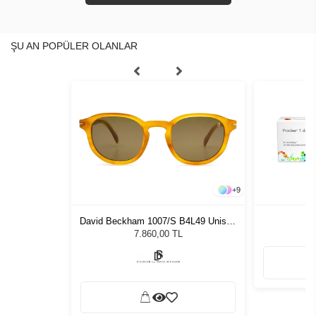
ŞU AN POPÜLER OLANLAR
+
9
1 55 Unisex
David Beckham 1007/S B4L49 Unisex
P
ğü
Güneş Gözlüğü
L
7.860,00 TL