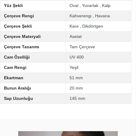
Yüz Şekli
Oval
,
Yuvarlak
,
Kalp
Çerçeve Rengi
Kahverengi
,
Havana
Çerçeve Şekli
Kare
,
Dikdörtgen
Çerçeve Materyali
Asetat
Çerçeve Tasarımı
Tam Çerçeve
Cam Özelliği
UV 400
Cam Rengi
Yeşil
Ekartman
51 mm
Burun Aralığı
20 mm
Sap Uzunluğu
145 mm