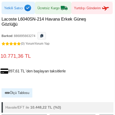
Yetkili Satıcı
Ücretsiz Kargo
Yurtdışı Gönderim
Lacoste L6040SN-214 Havana Erkek Güneş
Gözlüğü
Barkod
:
886895663274
(0) Yorum
Yorum Yap
10.771,36 TL
897,61 TL 'den başlayan taksitlerle
Ölçü Tablosu
Havale/EFT ile
10.448,22 TL
(%3)