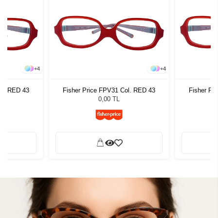
+
4
+
4
ol. RED 43
Fisher Price FPV31 Col. RED 43
Fisher Pr
0,00 TL