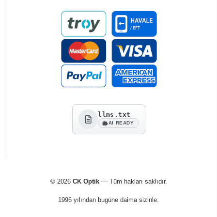
llms.txt
AI READY
© 2026
CK Optik
— Tüm hakları saklıdır.
1996 yılından bugüne daima sizinle.