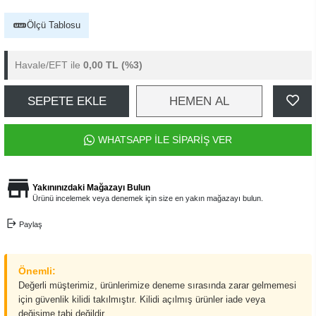
Ölçü Tablosu
Havale/EFT ile
0,00 TL
(%3)
SEPETE EKLE
HEMEN AL
WHATSAPP İLE SİPARİŞ VER
Yakınınızdaki Mağazayı Bulun
Ürünü incelemek veya denemek için size en yakın mağazayı bulun.
Paylaş
Önemli:
Değerli müşterimiz, ürünlerimize deneme sırasında zarar gelmemesi
için güvenlik kilidi takılmıştır. Kilidi açılmış ürünler iade veya
değişime tabi değildir.