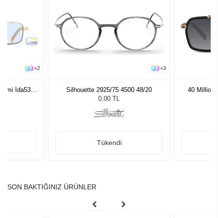
+
2
+
3
gami İda53
Silhouette 2925/75 4500 48/20
40 Million
zlüğü
L
0,00 TL
Tükendi
SON BAKTIĞINIZ ÜRÜNLER