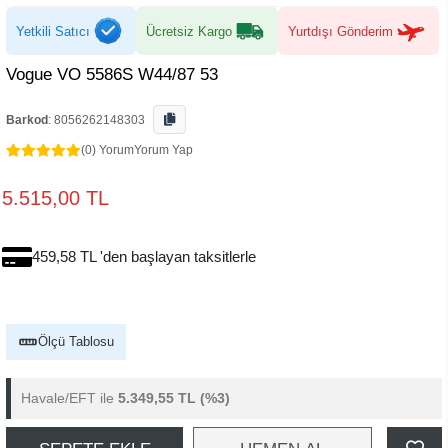
Yetkili Satıcı
Ücretsiz Kargo
Yurtdışı Gönderim
Vogue VO 5586S W44/87 53
Barkod
:
8056262148303
(0) Yorum
Yorum Yap
5.515,00 TL
459,58 TL 'den başlayan taksitlerle
Ölçü Tablosu
Havale/EFT ile
5.349,55 TL
(%3)