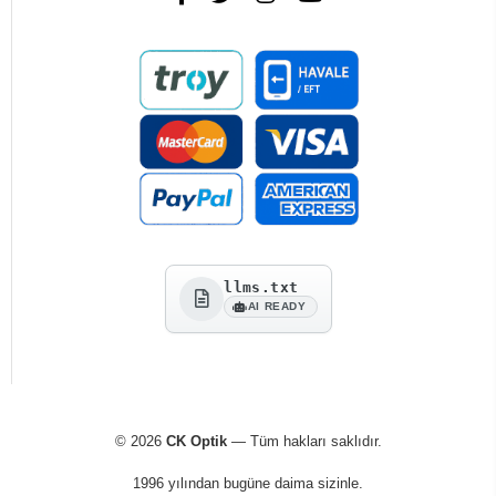
llms.txt
AI READY
© 2026
CK Optik
— Tüm hakları saklıdır.
1996 yılından bugüne daima sizinle.