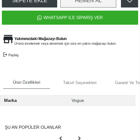
SEPETE EKLE
HEMEN AL
WHATSAPP İLE SİPARİŞ VER
Yakınınızdaki Mağazayı Bulun
Ürünü incelemek veya denemek için size en yakın mağazayı bulun.
Paylaş
Ürün Özellikleri
Taksit Seçenekleri
Garanti Ve Te
Marka
Vogue
ŞU AN POPÜLER OLANLAR