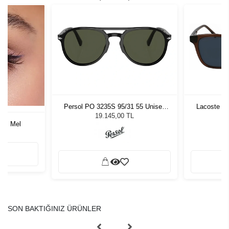
Persol PO 3235S 95/31 55 Unisex
Lacoste L6
Güneş Gözlüğü
19.145,00 TL
ors Mel
SON BAKTIĞINIZ ÜRÜNLER