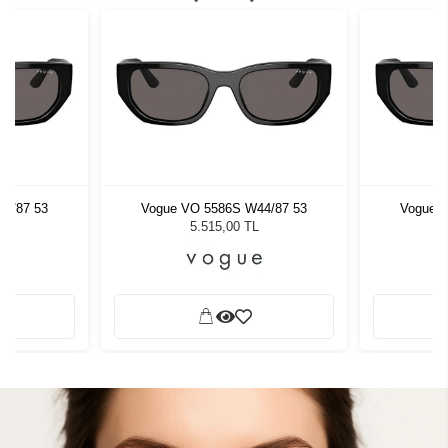
4/87 53
Vogue VO 5586S W44/87 53
Vogue 
5.515,00 TL