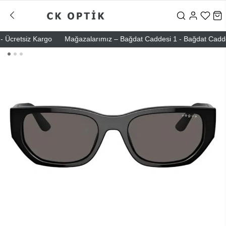
Ücretsiz Kargo
Mağazalarımız – Bağdat Caddesi 1 - Bağdat Caddesi 2 