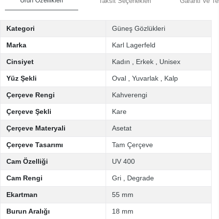
Ürün Özellikleri
Taksit Seçenekleri
Garanti Ve Te
Kategori
Güneş Gözlükleri
Marka
Karl Lagerfeld
Cinsiyet
Kadın
,
Erkek
,
Unisex
Yüz Şekli
Oval
,
Yuvarlak
,
Kalp
Çerçeve Rengi
Kahverengi
Çerçeve Şekli
Kare
Çerçeve Materyali
Asetat
Çerçeve Tasarımı
Tam Çerçeve
Cam Özelliği
UV 400
Cam Rengi
Gri
,
Degrade
Ekartman
55 mm
Burun Aralığı
18 mm