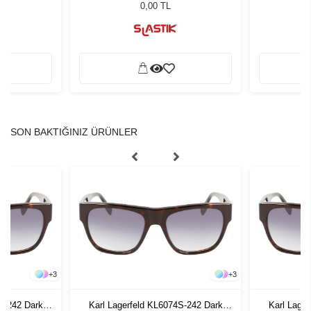
ğü
1055861
L
0,00 TL
SON BAKTIĞINIZ ÜRÜNLER
+
3
+
3
S-242 Dark
Karl Lagerfeld KL6074S-242 Dark
Karl Lage