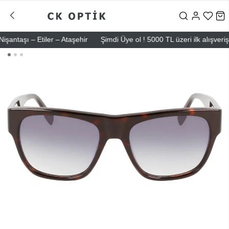
aşı – Etiler – Ataşehir
Şimdi Üye ol ! 5000 TL üzeri ilk alışverişind