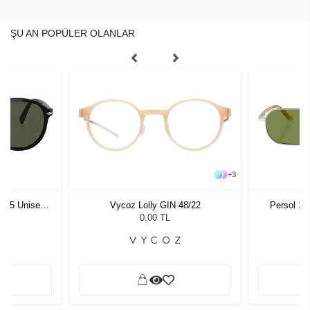
ŞU AN POPÜLER OLANLAR
+
3
1 55 Unisex
Vycoz Lolly GIN 48/22
Persol 10
ğü
G
L
0,00 TL