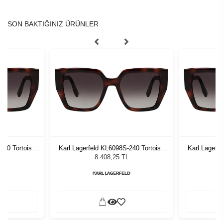
SON BAKTIĞINIZ ÜRÜNLER
240 Tortoise
Karl Lagerfeld KL6098S-240 Tortoise
Karl Lagerf
zlüğü
Kadın Güneş Gözlüğü
Kadı
8.408,25 TL