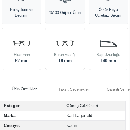
Kolay İade ve
Ömür Boyu
%100 Orijinal Ürün
Değişim
Ücretsiz Bakım
Ekartman
Burun Aralığı
Sap Uzunluğu
52 mm
19 mm
140 mm
Ürün Özellikleri
Taksit Seçenekleri
Garanti Ve Te
Kategori
Güneş Gözlükleri
Marka
Karl Lagerfeld
Cinsiyet
Kadın