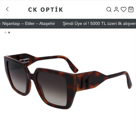
taşı – Etiler – Ataşehir
Şimdi Üye ol ! 5000 TL üzeri ilk alışverişin