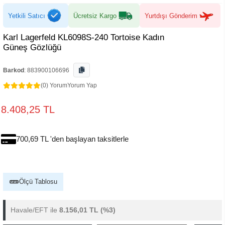
Yetkili Satıcı
Ücretsiz Kargo
Yurtdışı Gönderim
Karl Lagerfeld KL6098S-240 Tortoise Kadın
Güneş Gözlüğü
Barkod
:
883900106696
(0) Yorum
Yorum Yap
8.408,25 TL
700,69 TL 'den başlayan taksitlerle
Ölçü Tablosu
Havale/EFT ile
8.156,01 TL
(%3)