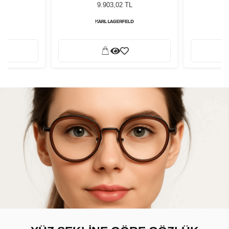
neş Gözlüğü
Green Black Kadın Güneş Gözlüğü
Green Blac
9.903,02 TL