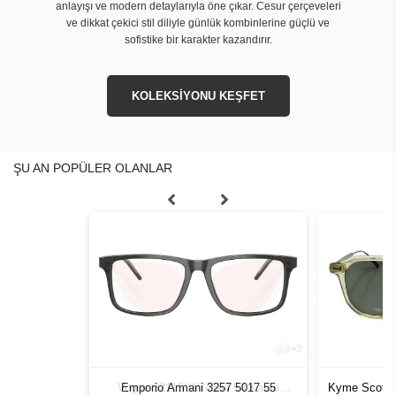
anlayışı ve modern detaylarıyla öne çıkar. Cesur çerçeveleri
ve dikkat çekici stil diliyle günlük kombinlerine güçlü ve
sofistike bir karakter kazandırır.
KOLEKSİYONU KEŞFET
ŞU AN POPÜLER OLANLAR
+
3
Vogue 5211S W74584 54 Kadın
Emporio Armani 3257 5017 55
Kyme Scott S