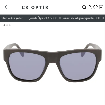
 – Ataşehir
Şimdi Üye ol ! 5000 TL üzeri ilk alışverişinde 500 TL indi