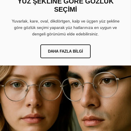
YÜZ ŞEKLİNE GÖRE GÖZLÜK
SEÇİMİ
Yuvarlak, kare, oval, dikdörtgen, kalp ve üçgen yüz şekline
göre gözlük seçimi yaparak yüz hatlarınıza en uygun ve
dengeli görünümü elde edebilirsiniz.
DAHA FAZLA BILGI