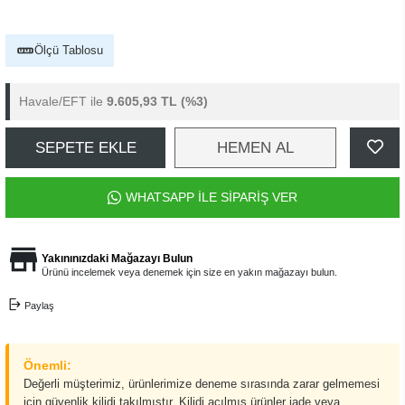
Ölçü Tablosu
Havale/EFT ile
9.605,93 TL
(%3)
SEPETE EKLE
HEMEN AL
WHATSAPP İLE SİPARİŞ VER
Yakınınızdaki Mağazayı Bulun
Ürünü incelemek veya denemek için size en yakın mağazayı bulun.
Paylaş
Önemli:
Değerli müşterimiz, ürünlerimize deneme sırasında zarar gelmemesi
için güvenlik kilidi takılmıştır. Kilidi açılmış ürünler iade veya