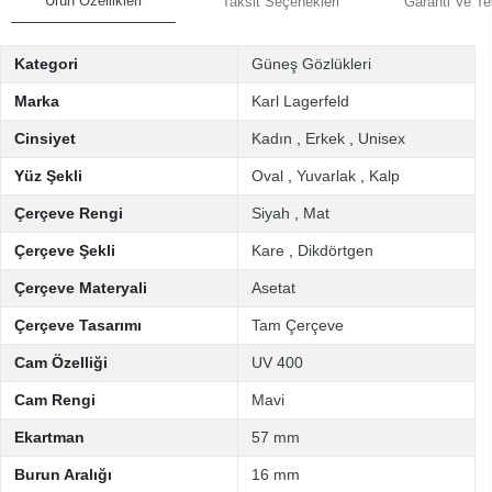
Ürün Özellikleri
Taksit Seçenekleri
Garanti Ve Te
Kategori
Güneş Gözlükleri
Marka
Karl Lagerfeld
Cinsiyet
Kadın
,
Erkek
,
Unisex
Yüz Şekli
Oval
,
Yuvarlak
,
Kalp
Çerçeve Rengi
Siyah
,
Mat
Çerçeve Şekli
Kare
,
Dikdörtgen
Çerçeve Materyali
Asetat
Çerçeve Tasarımı
Tam Çerçeve
Cam Özelliği
UV 400
Cam Rengi
Mavi
Ekartman
57 mm
Burun Aralığı
16 mm