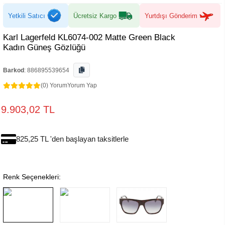
Yetkili Satıcı
Ücretsiz Kargo
Yurtdışı Gönderim
Karl Lagerfeld KL6074-002 Matte Green Black
Kadın Güneş Gözlüğü
Barkod
:
886895539654
(0) Yorum
Yorum Yap
9.903,02 TL
825,25 TL 'den başlayan taksitlerle
Renk Seçenekleri: