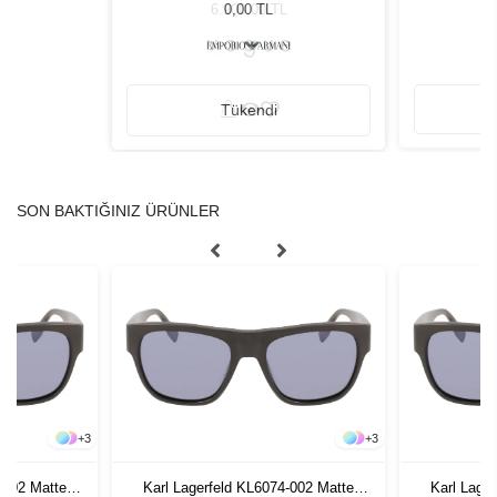
Güneş Gözlüğü
6.900,00 TL
0,00 TL
Tükendi
SON BAKTIĞINIZ ÜRÜNLER
+
3
+
3
-002 Matte
Karl Lagerfeld KL6074-002 Matte
Karl Lage