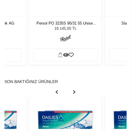
 Renk AG
Persol PO 3235S 95/31 55 Unisex
Slast
Güneş Gözlüğü
19.145,00 TL
SON BAKTIĞINIZ ÜRÜNLER