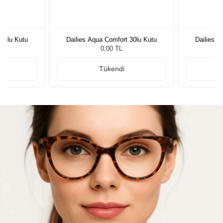
 30lu Kutu
Dailies Aqua Comfort 30lu Kutu
Dailies A
0,00 TL
Tükendi