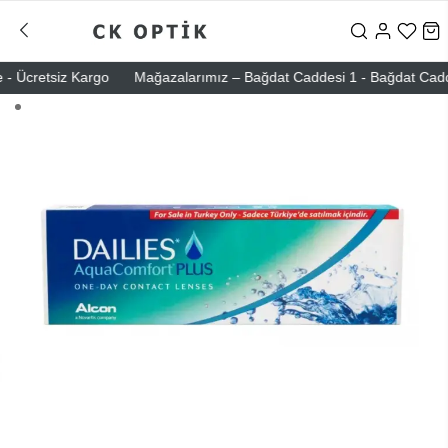
- Ücretsiz Kargo
Mağazalarımız – Bağdat Caddesi 1 - Bağdat Caddesi 