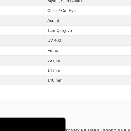
Siyah
,
Altın (Gold)
Çekik / Cat Eye
Asetat
Tam Çerçeve
UV 400
Füme
55 mm
14 mm
140 mm
TOMMY HILFIGER | SPORTİF VE