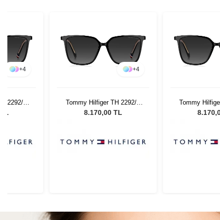
+
4
+
4
TH 2292/S
Tommy Hilfiger TH 2292/S
Tommy Hilfige
ın Güneş
8079O - 55 Kadın Güneş
8079O - 55 K
 TL
8.170,00 TL
8.170,
ü
Gözlüğü
Gözl