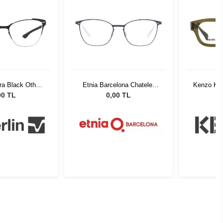
ara Black Other
Etnia Barcelona Chatelet
Kenzo KZ 
moke
BLPK 53
00 TL
0,00 TL