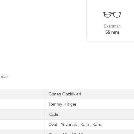
Ekartman
55 mm
mlar
Güneş Gözlükleri
Tommy Hilfiger
Kadın
Oval
,
Yuvarlak
,
Kalp
,
Kare