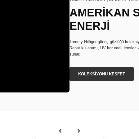
AMERİKAN S
ENERJİ
Tommy Hilfiger güneş gözlüğü koleksiyon
Rahat kullanımı, UV korumalı lensleri 
sunar.
KOLEKSİYONU KEŞFET