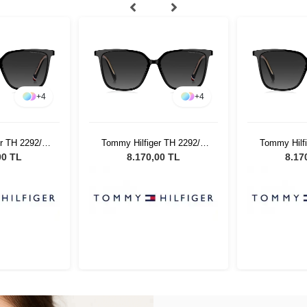
+
4
+
4
r TH 2292/S
Tommy Hilfiger TH 2292/S
Tommy Hilf
adın Güneş
8079O - 55 Kadın Güneş
8079O - 5
00 TL
8.170,00 TL
8.17
üğü
Gözlüğü
Gö