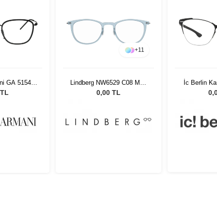
+
11
ni GA 5154
Lindberg NW6529 C08 M10
İc Berlin K
 53
49802
S
 TL
0,00 TL
0,