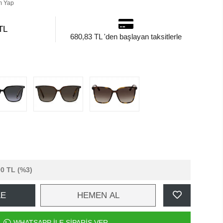
m Yap
TL
680,83 TL 'den başlayan taksitlerle
90 TL
(%3)
LE
HEMEN AL
WHATSAPP İLE SİPARİŞ VER