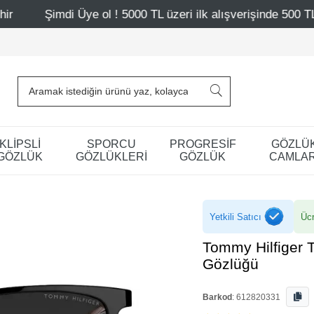
e ol ! 5000 TL üzeri ilk alışverişinde 500 TL indirim
Ma
KLİPSLİ
SPORCU
PROGRESİF
GÖZLÜ
GÖZLÜK
GÖZLÜKLERİ
GÖZLÜK
CAMLAR
Yetkili Satıcı
Ücr
Tommy Hilfiger 
Gözlüğü
Barkod
:
612820331