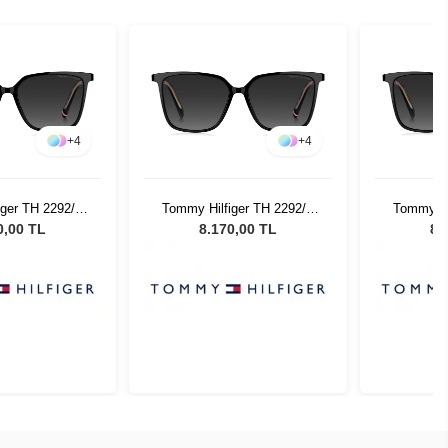
+
4
+
4
iger TH 2292/S
Tommy Hilfiger TH 2292/S
Tommy Hi
5 Kadın Güneş
8079O - 55 Kadın Güneş
8079O -
0,00 TL
8.170,00 TL
8.
zlüğü
Gözlüğü