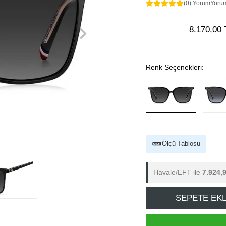
(0) Yorum
Yoru
8.170,00 
Renk Seçenekleri:
Ölçü Tablosu
Havale/EFT ile
7.924,
SEPETE EK