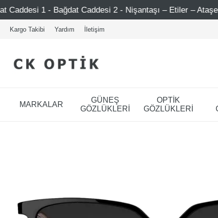
dat Caddesi 2 - Nişantaşı – Etiler – Ataşehir
Şimdi Üy
Kargo Takibi
Yardım
İletişim
GÜNEŞ
OPTİK
MARKALAR
GÖZLÜKLERİ
GÖZLÜKLERİ