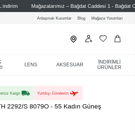
ğazalarımız – Bağdat Caddesi 1 - Bağdat Caddesi 2 - Nişanta
Anlaşmalı Kurumlar
Blog
Mağaza Yorumları
K
İNDİRİMLİ
LENS
AKSESUAR
I
ÜRÜNLER
etsiz Kargo
Yurtdışı Gönderim
TH 2292/S 8079O - 55 Kadın Güneş