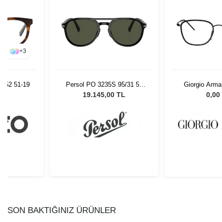
+
3
 052 51-19
Persol PO 3235S 95/31 55
Giorgio Arma
Unisex Güneş Gözlüğü
3001
L
19.145,00 TL
0,00
SON BAKTIĞINIZ ÜRÜNLER