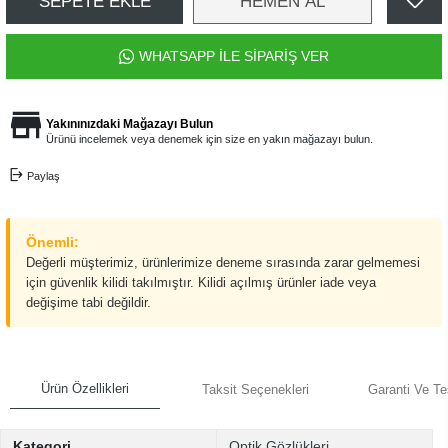
SEPETE EKLE
HEMEN AL
WHATSAPP İLE SİPARİŞ VER
Yakınınızdaki Mağazayı Bulun
Ürünü incelemek veya denemek için size en yakın mağazayı bulun.
Paylaş
Önemli:
Değerli müşterimiz, ürünlerimize deneme sırasında zarar gelmemesi
için güvenlik kilidi takılmıştır. Kilidi açılmış ürünler iade veya
değişime tabi değildir.
Ürün Özellikleri
Taksit Seçenekleri
Garanti Ve Te
Kategori
Optik Gözlükleri