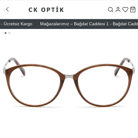
 Ücretsiz Kargo
Mağazalarımız – Bağdat Caddesi 1 - Bağdat Caddesi 2