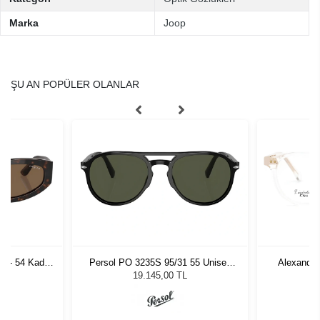
Marka
Joop
ŞU AN POPÜLER OLANLAR
 - 54 Kadın
Persol PO 3235S 95/31 55 Unisex
Alexande
ğü
Güneş Gözlüğü
19.145,00 TL