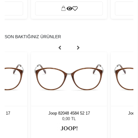
SON BAKTIĞINIZ ÜRÜNLER
 52 17
Joop 82048 4584 52 17
Joop 
0,00 TL