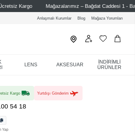
Mağazalarımız – Bağdat Caddesi 1 - Bağdat Caddesi 2 - N
Anlaşmalı Kurumlar
Blog
Mağaza Yorumları
K
İNDİRİMLİ
LENS
AKSESUAR
I
ÜRÜNLER
etsiz Kargo
Yurtdışı Gönderim
100 54 18
m Yap