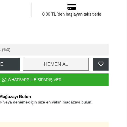
0,00 TL 'den başlayan taksitlerle
L
(%3)
LE
HEMEN AL
WHATSAPP İLE SİPARİŞ VER
 Mağazayı Bulun
k veya denemek için size en yakın mağazayı bulun.