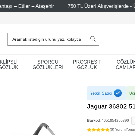
Ataşehir
750 TL Üzeri Alışverişlerde - Ücretsiz Kargo
KLİPSLİ
SPORCU
PROGRESİF
GÖZLÜ
GÖZLÜK
GÖZLÜKLERİ
GÖZLÜK
CAMLAR
Yetkili Satıcı
Ücr
Jaguar 36802 5
Barkod
:
4051854250390
(0) Yorum
Yoru