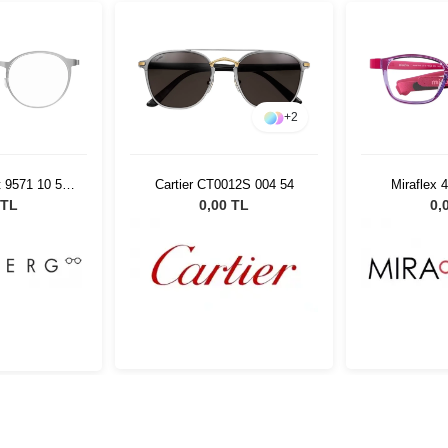
+
2
t 9571 10 50
Cartier CT0012S 004 54
Miraflex 
5
 TL
0,00 TL
0,