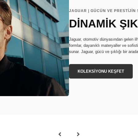
JAGUAR | GÜCÜN VE PRESTİJİN 
DİNAMİK ŞIK
Jaguar, otomotiv dünyasından gelen ilh
formlar, dayanıklı materyaller ve sofistik
sunar. Jaguar, gücü ve şıklığı bir arada
KOLEKSİYONU KEŞFET