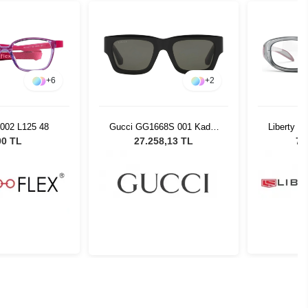
+
6
+
2
4002 L125 48
Gucci GG1668S 001 Kadın
Liberty S
Güneş Gözlüğü
00 TL
27.258,13 TL
7.