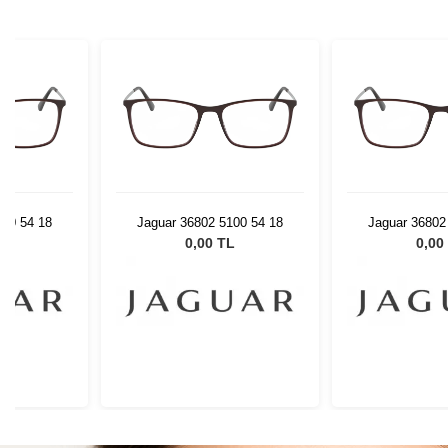
100 54 18
Jaguar 36802 5100 54 18
Jaguar 36802
L
0,00 TL
0,00