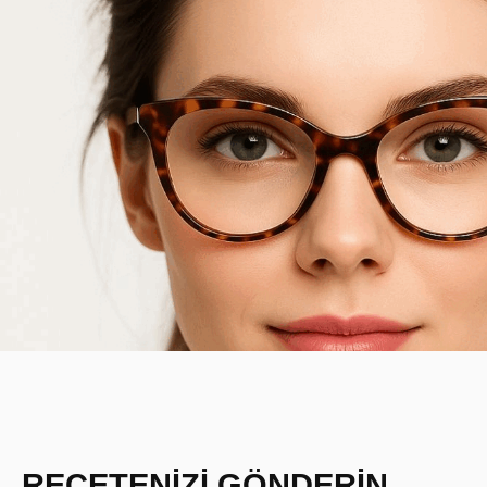
REÇETENİZİ GÖNDERİN