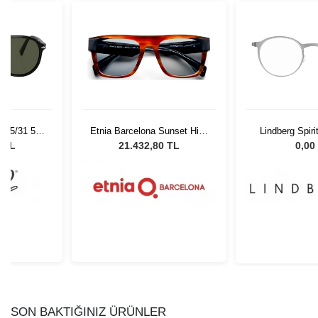
 95/31 55
Etnia Barcelona Sunset Hills
Lindberg Spiri
Gözlüğü
HVBL 54
13
0 TL
21.432,80 TL
0,00
SON BAKTIĞINIZ ÜRÜNLER