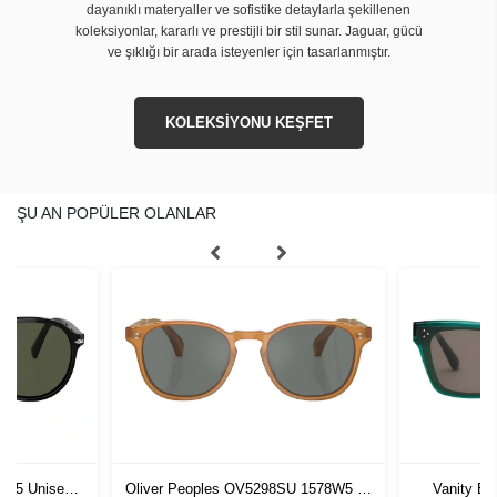
dayanıklı materyaller ve sofistike detaylarla şekillenen
koleksiyonlar, kararlı ve prestijli bir stil sunar. Jaguar, gücü
ve şıklığı bir arada isteyenler için tasarlanmıştır.
KOLEKSİYONU KEŞFET
ŞU AN POPÜLER OLANLAR
1 55 Unisex
Oliver Peoples OV5298SU 1578W5 51
Vanity Ef