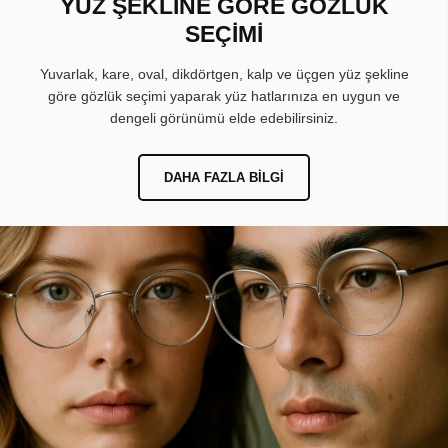
YÜZ ŞEKLİNE GÖRE GÖZLÜK
SEÇİMİ
Yuvarlak, kare, oval, dikdörtgen, kalp ve üçgen yüz şekline
göre gözlük seçimi yaparak yüz hatlarınıza en uygun ve
dengeli görünümü elde edebilirsiniz.
DAHA FAZLA BILGI