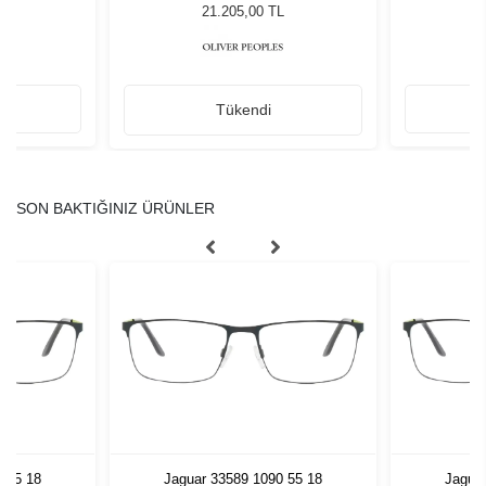
ğü
Unisex Güneş Gözlüğü
G
L
21.205,00 TL
Tükendi
SON BAKTIĞINIZ ÜRÜNLER
 55 18
Jaguar 33589 1090 55 18
Jagua