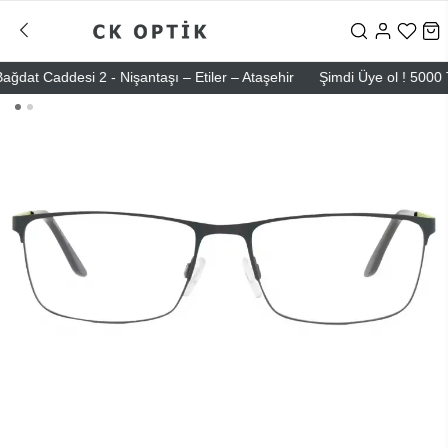
t Caddesi 2 - Nişantaşı – Etiler – Ataşehir
Şimdi Üye ol ! 5000 TL ü