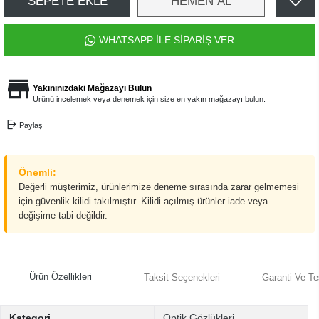
SEPETE EKLE
HEMEN AL
WHATSAPP İLE SİPARİŞ VER
Yakınınızdaki Mağazayı Bulun
Ürünü incelemek veya denemek için size en yakın mağazayı bulun.
Paylaş
Önemli:
Değerli müşterimiz, ürünlerimize deneme sırasında zarar gelmemesi
için güvenlik kilidi takılmıştır. Kilidi açılmış ürünler iade veya
değişime tabi değildir.
Ürün Özellikleri
Taksit Seçenekleri
Garanti Ve Te
Kategori
Optik Gözlükleri