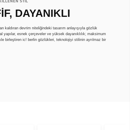
KİLLENEN STİL
İF, DAYANIKLI
dan kaldıran devrim niteliğindeki tasarım anlayışıyla gözlük
etal yapılar, esnek çerçeveler ve yüksek dayanıklılık; maksimum
e birleştiren ic! berlin gözlükleri, teknolojiyi stilinin ayrılmaz bir