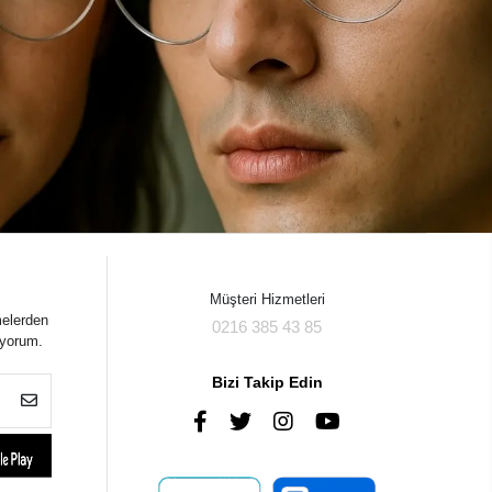
Müşteri Hizmetleri
melerden
0216 385 43 85
iyorum.
Bizi Takip Edin