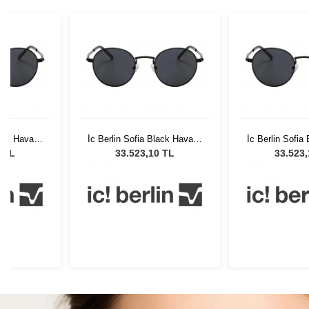
lack Havana
İc Berlin Sofia Black Havana
İc Berlin Sofia
n Unisex
Turkey Edition Unisex
Turkey Edit
0 TL
33.523,10 TL
33.523
lüğü
Güneş Gözlüğü
Güneş G