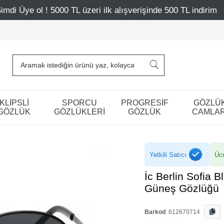
00 TL üzeri ilk alışverişinde 500 TL indirim
Mağazalarım
KLİPSLİ
SPORCU
PROGRESİF
GÖZLÜ
GÖZLÜK
GÖZLÜKLERİ
GÖZLÜK
CAMLAR
Yetkili Satıcı
Ücr
İc Berlin Sofia 
Güneş Gözlüğü
Barkod
:
612670714