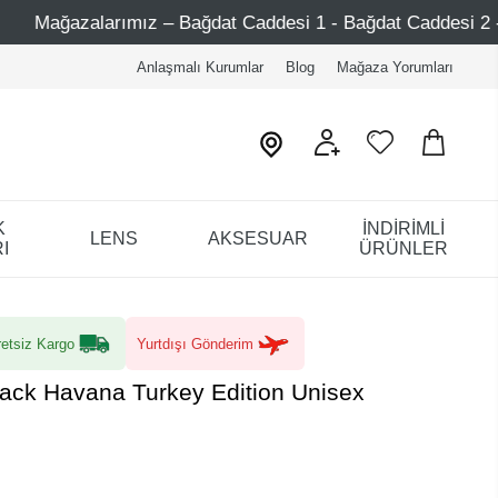
ız – Bağdat Caddesi 1 - Bağdat Caddesi 2 - Nişantaşı – Etil
Anlaşmalı Kurumlar
Blog
Mağaza Yorumları
K
İNDİRİMLİ
LENS
AKSESUAR
I
ÜRÜNLER
etsiz Kargo
Yurtdışı Gönderim
Black Havana Turkey Edition Unisex