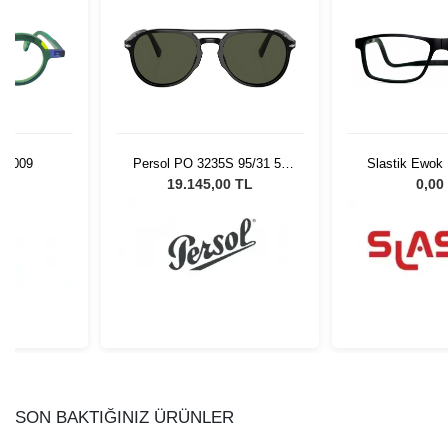
n 009
Persol PO 3235S 95/31 55
Slastik Ewok
Unisex Güneş Gözlüğü
Op
L
19.145,00 TL
0,00
SON BAKTIĞINIZ ÜRÜNLER