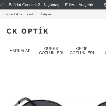
esi 2 - Nişantaşı – Etiler – Ataşehir
Şimdi Üye ol ! 50
Kargo Takibi
Yardım
İletişim
GÜNEŞ
OPTİK
MARKALAR
GÖZLÜKLERİ
GÖZLÜKLERİ