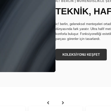
IC! BERLIN | MÜHENDİSLİKLE ŞE
TEKNİK, HAF
ic! berlin, geleneksel menteşeleri orta
dünyasında fark yaratır. Ultra hafif m
konforla buluşur. Fonksiyonelliği estetikl
parçası görenler için tasarlandı.
KOLEKSİYONU KEŞFET