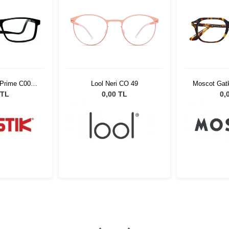
 Prime C001
Lool Neri CO 49
Moscot Gatk
t
20
 TL
0,00 TL
0,