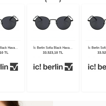
 Black Havana
İc Berlin Sofia Black Havana
İc Berlin So
ion Unisex
Turkey Edition Unisex
Turkey Ed
,10 TL
33.523,10 TL
33.52
özlüğü
Güneş Gözlüğü
Güneş