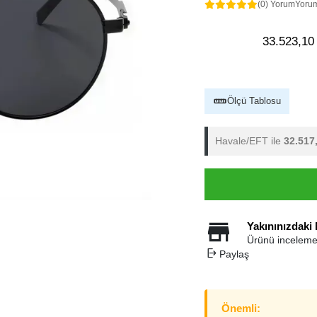
(0) Yorum
Yoru
33.523,10
Ölçü Tablosu
Havale/EFT ile
32.517
Yakınınızdaki
Ürünü inceleme
Paylaş
Önemli: