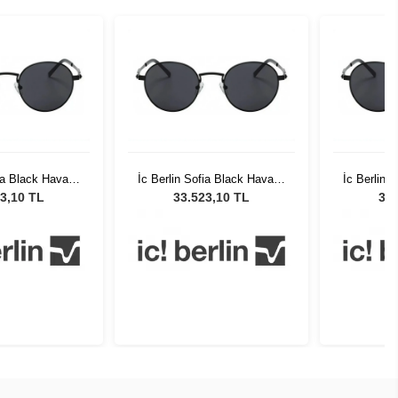
fia Black Havana
İc Berlin Sofia Black Havana
İc Berlin 
ition Unisex
Turkey Edition Unisex
Turkey 
3,10 TL
33.523,10 TL
33.
 Gözlüğü
Güneş Gözlüğü
Gün