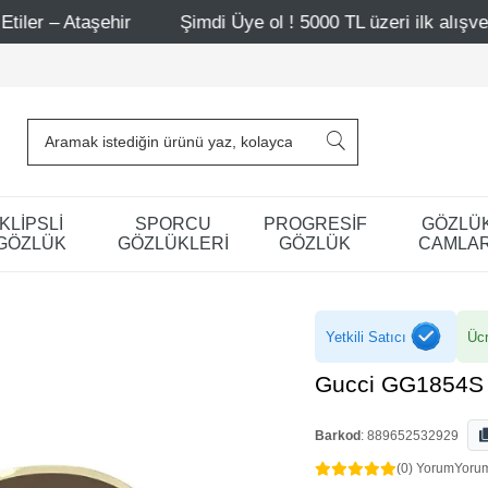
ir
Şimdi Üye ol ! 5000 TL üzeri ilk alışverişinde 500 TL 
KLİPSLİ
SPORCU
PROGRESİF
GÖZLÜ
GÖZLÜK
GÖZLÜKLERİ
GÖZLÜK
CAMLAR
Yetkili Satıcı
Ücr
Gucci GG1854S
Barkod
:
889652532929
(0) Yorum
Yoru