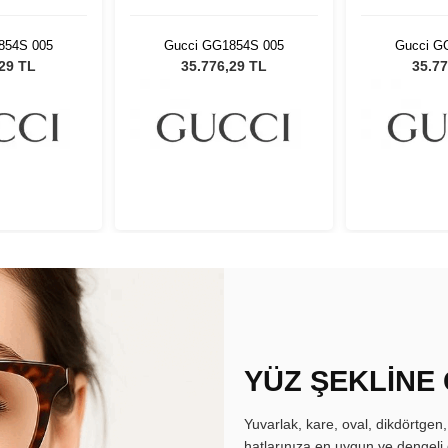
854S 005
Gucci GG1854S 005
Gucci G
,29 TL
35.776,29 TL
35.77
YÜZ ŞEKLİNE
Yuvarlak, kare, oval, dikdörtgen
hatlarınıza en uygun ve dengeli 