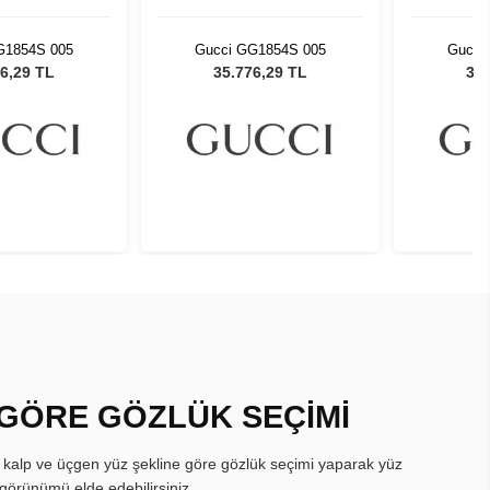
G1854S 005
Gucci GG1854S 005
Gucci
6,29 TL
35.776,29 TL
35.
 GÖRE GÖZLÜK SEÇİMİ
, kalp ve üçgen yüz şekline göre gözlük seçimi yaparak yüz
görünümü elde edebilirsiniz.