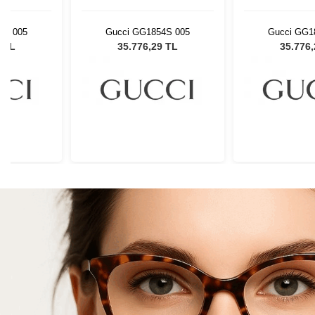
4S 005
Gucci GG1854S 005
Gucci GG1
9 TL
35.776,29 TL
35.776