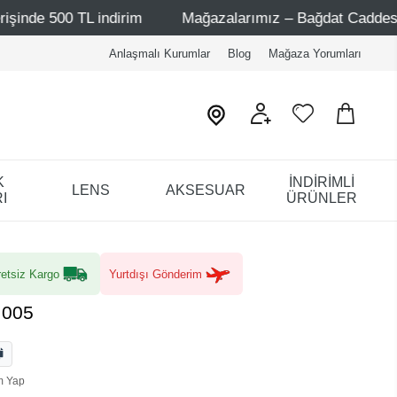
indirim
Mağazalarımız – Bağdat Caddesi 1 - Bağdat Cadd
Anlaşmalı Kurumlar
Blog
Mağaza Yorumları
K
İNDİRİMLİ
LENS
AKSESUAR
I
ÜRÜNLER
etsiz Kargo
Yurtdışı Gönderim
 005
m Yap