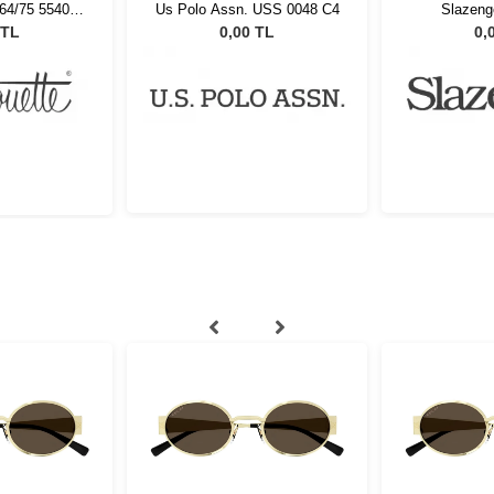
964/75 5540
Us Polo Assn. USS 0048 C4
Slazeng
18
 TL
0,00 TL
0,