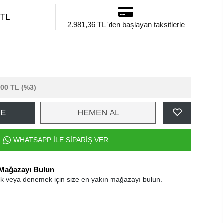
 TL
2.981,36 TL 'den başlayan taksitlerle
,00 TL
(%3)
LE
HEMEN AL
WHATSAPP İLE SİPARİŞ VER
 Mağazayı Bulun
k veya denemek için size en yakın mağazayı bulun.