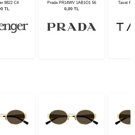
er 8822 C4
Prada PR14WV 1AB1O1 56
Tavat Pa
R
00 TL
0,00 TL