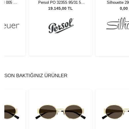
12I 005 54
Persol PO 3235S 95/31 55
Silhouette 2
Unisex Güneş Gözlüğü
50/
L
19.145,00 TL
0,00
SON BAKTIĞINIZ ÜRÜNLER