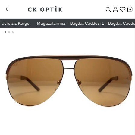
cretsiz Kargo
Mağazalarımız – Bağdat Caddesi 1 - Bağdat Caddesi 2 -