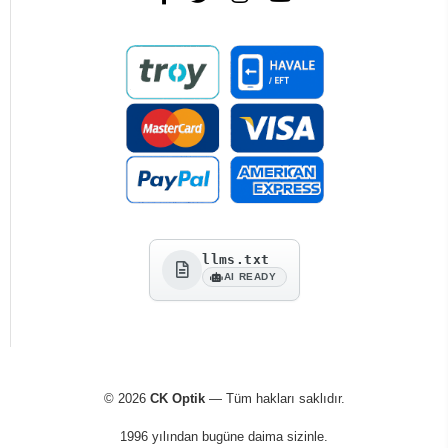
llms.txt
AI READY
© 2026
CK Optik
— Tüm hakları saklıdır.
1996 yılından bugüne daima sizinle.