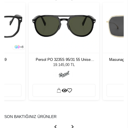
+
8
4 49
Persol PO 3235S 95/31 55 Unisex
Masunaga 
Güneş Gözlüğü
Unis
19.145,00 TL
SON BAKTIĞINIZ ÜRÜNLER