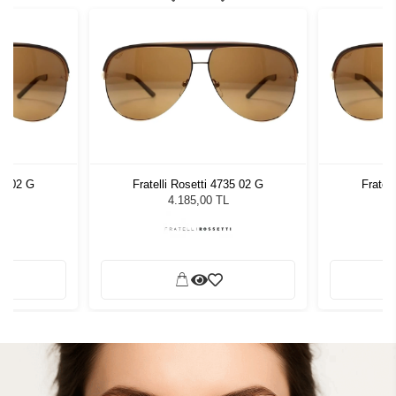
35 02 G
Fratelli Rosetti 4735 02 G
Fratel
4.185,00 TL