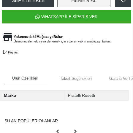
SEPETE EKLE
HEMEN AL
WHATSAPP İLE SİPARİŞ VER
Yakınınızdaki Mağazayı Bulun
Ürünü incelemek veya denemek için size en yakın mağazayı bulun.
Paylaş
Ürün Özellikleri
Taksit Seçenekleri
Garanti Ve Te
Marka
Fratelli Rosetti
ŞU AN POPÜLER OLANLAR