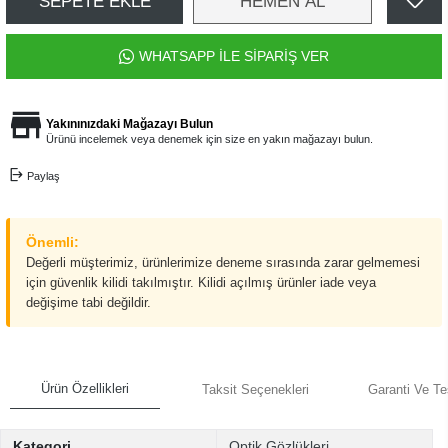
SEPETE EKLE
HEMEN AL
WHATSAPP İLE SİPARİŞ VER
Yakınınızdaki Mağazayı Bulun
Ürünü incelemek veya denemek için size en yakın mağazayı bulun.
Paylaş
Önemli:
Değerli müşterimiz, ürünlerimize deneme sırasında zarar gelmemesi
için güvenlik kilidi takılmıştır. Kilidi açılmış ürünler iade veya
değişime tabi değildir.
Ürün Özellikleri
Taksit Seçenekleri
Garanti Ve Te
Kategori
Optik Gözlükleri