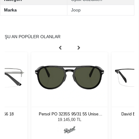
Marka
Joop
ŞU AN POPÜLER OLANLAR
3 56 18
Persol PO 3235S 95/31 55 Unisex
David Be
Güneş Gözlüğü
19.145,00 TL