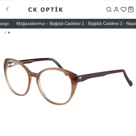
go
Mağazalarımız – Bağdat Caddesi 1 - Bağdat Caddesi 2 - Nişantaşı