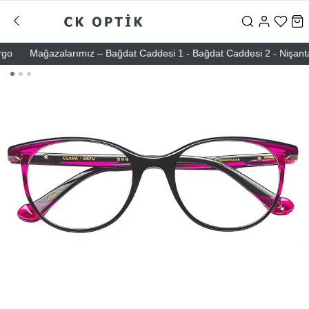
Mağazalarımız – Bağdat Caddesi 1 - Bağdat Caddesi 2 - Nişantaşı – 