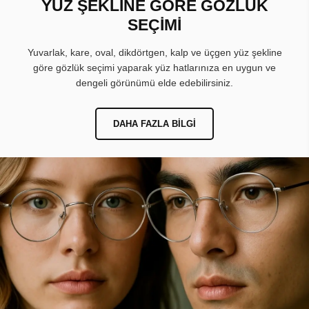
YÜZ ŞEKLİNE GÖRE GÖZLÜK
SEÇİMİ
Yuvarlak, kare, oval, dikdörtgen, kalp ve üçgen yüz şekline
göre gözlük seçimi yaparak yüz hatlarınıza en uygun ve
dengeli görünümü elde edebilirsiniz.
DAHA FAZLA BILGI