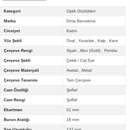
Kategori
Optik Gözlükleri
Marka
Etnia Barcelona
Cinsiyet
Kadın
Yüz Şekli
Oval
,
Yuvarlak
,
Kalp
,
Kare
Çerçeve Rengi
Siyah
,
Altın (Gold)
,
Pembe
Çerçeve Şekli
Çekik / Cat Eye
Çerçeve Materyali
Asetat
,
Metal
Çerçeve Tasarımı
Tam Çerçeve
Cam Özelliği
Şeffaf
Cam Rengi
Şeffaf
Ekartman
51 mm
Burun Aralığı
18 mm
Sap Uzunluğu
137 mm