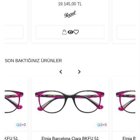
Güneş Gözlüğü
19.145,00 TL
SON BAKTIĞINIZ ÜRÜNLER
+
3
+
3
a BKFU 51
Etnia Barcelona Clara BKFU 51
Etnia Ba