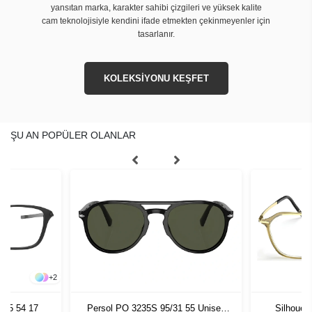
yansıtan marka, karakter sahibi çizgileri ve yüksek kalite
cam teknolojisiyle kendini ifade etmekten çekinmeyenler için
tasarlanır.
KOLEKSİYONU KEŞFET
ŞU AN POPÜLER OLANLAR
+
2
005 54 17
Persol PO 3235S 95/31 55 Unisex
Silhouet