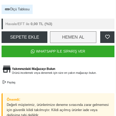
Ölçü Tablosu
Havale/EFT ile
0,00 TL
(%3)
SEPETE EKLE
HEMEN AL
WHATSAPP İLE SİPARİŞ VER
Yakınınızdaki Mağazayı Bulun
Ürünü incelemek veya denemek için size en yakın mağazayı bulun.
Paylaş
Önemli:
Değerli müşterimiz, ürünlerimize deneme sırasında zarar gelmemesi
için güvenlik kilidi takılmıştır. Kilidi açılmış ürünler iade veya
değişime tabi değildir.