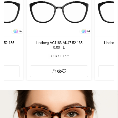
+
4
+
4
47 52 135
Lindberg AC1183 AK47 52 135
Lindberg
0,00 TL