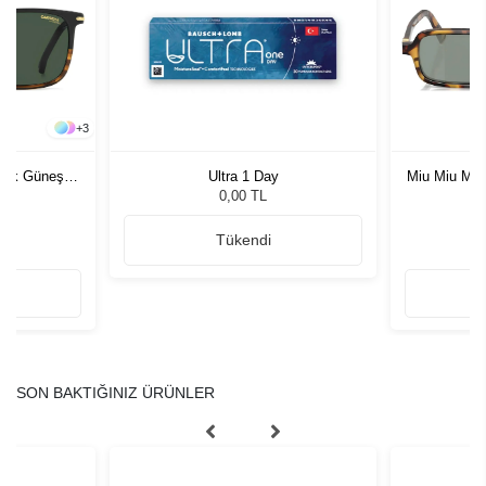
+
3
rkek Güneş
Ultra 1 Day
Miu Miu MU
G
0,00 TL
Tükendi
SON BAKTIĞINIZ ÜRÜNLER