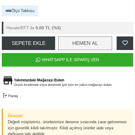
Ölçü Tablosu
Havale/EFT ile
0,00 TL
(%3)
SEPETE EKLE
HEMEN AL
WHATSAPP İLE SİPARİŞ VER
Yakınınızdaki Mağazayı Bulun
Ürünü incelemek veya denemek için size en yakın mağazayı bulun.
Paylaş
Önemli:
Değerli müşterimiz, ürünlerimize deneme sırasında zarar gelmemesi
için güvenlik kilidi takılmıştır. Kilidi açılmış ürünler iade veya
değişime tabi değildir.