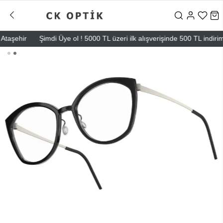
ehir
Şimdi Üye ol ! 5000 TL üzeri ilk alışverişinde 500 TL indirim