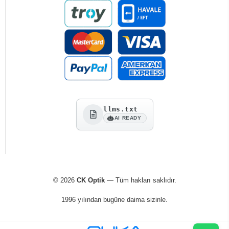
llms.txt
AI READY
© 2026
CK Optik
— Tüm hakları saklıdır.
1996 yılından bugüne daima sizinle.