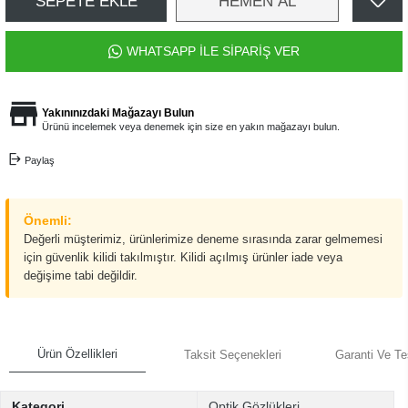
SEPETE EKLE
HEMEN AL
WHATSAPP İLE SİPARİŞ VER
Yakınınızdaki Mağazayı Bulun
Ürünü incelemek veya denemek için size en yakın mağazayı bulun.
Paylaş
Önemli:
Değerli müşterimiz, ürünlerimize deneme sırasında zarar gelmemesi
için güvenlik kilidi takılmıştır. Kilidi açılmış ürünler iade veya
değişime tabi değildir.
Ürün Özellikleri
Taksit Seçenekleri
Garanti Ve Te
Kategori
Optik Gözlükleri