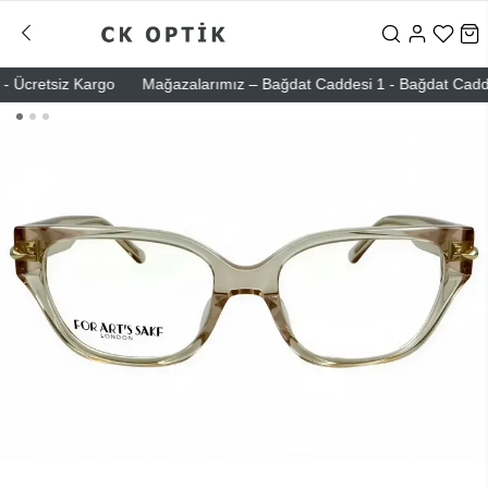
Ücretsiz Kargo
Mağazalarımız – Bağdat Caddesi 1 - Bağdat Caddesi 2 