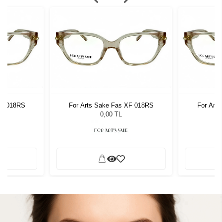
XF 018RS
For Arts Sake Fas XF 018RS
For Art
0,00 TL