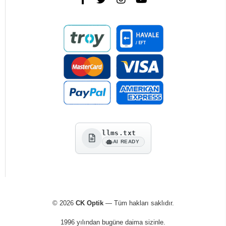
llms.txt
AI READY
© 2026
CK Optik
— Tüm hakları saklıdır.
1996 yılından bugüne daima sizinle.