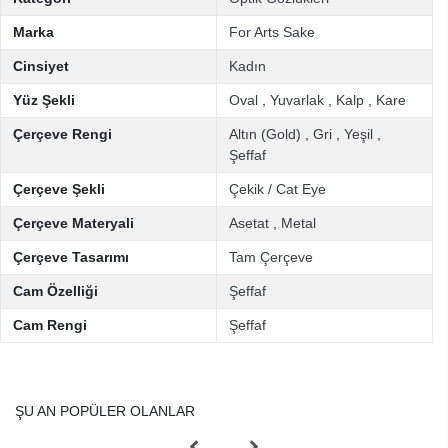
Marka
For Arts Sake
Cinsiyet
Kadın
Yüz Şekli
Oval
,
Yuvarlak
,
Kalp
,
Kare
Çerçeve Rengi
Altın (Gold)
,
Gri
,
Yeşil
,
Şeffaf
Çerçeve Şekli
Çekik / Cat Eye
Çerçeve Materyali
Asetat
,
Metal
Çerçeve Tasarımı
Tam Çerçeve
Cam Özelliği
Şeffaf
Cam Rengi
Şeffaf
ŞU AN POPÜLER OLANLAR