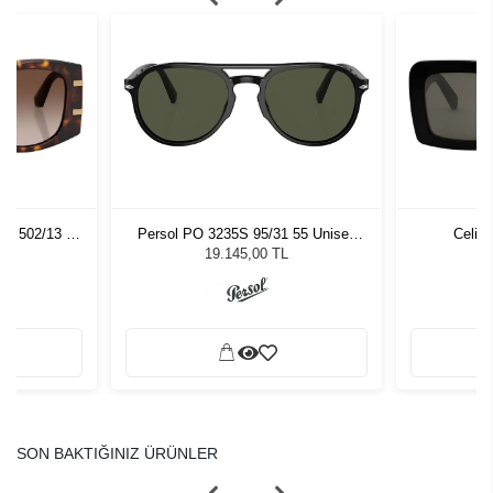
01 502/13 54
Persol PO 3235S 95/31 55 Unisex
Celin
zlüğü
Güneş Gözlüğü
L
19.145,00 TL
SON BAKTIĞINIZ ÜRÜNLER