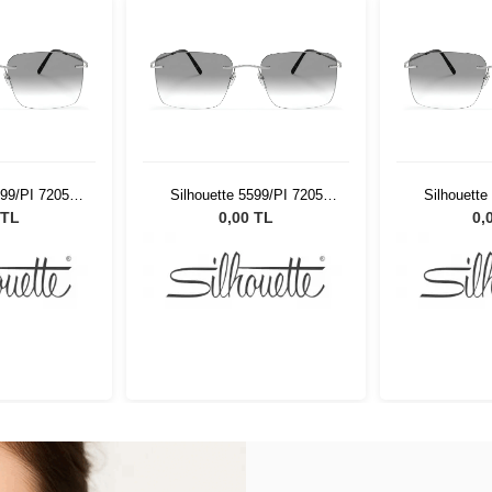
599/PI 7205
Silhouette 5599/PI 7205
Silhouette
19
56/19
5
 TL
0,00 TL
0,