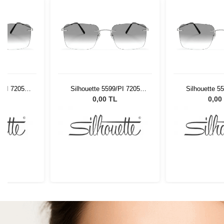
9/PI 7205
Silhouette 5599/PI 7205
Silhouette 5
56/19
56/
L
0,00 TL
0,00