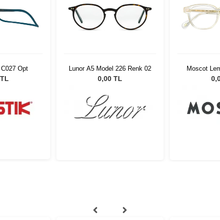
a C027 Opt
Lunor A5 Model 226 Renk 02
Moscot Lem
Years 49 
 TL
0,00 TL
0,