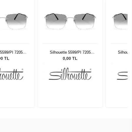
 5599/PI 7205
Silhouette 5599/PI 7205
Silhouet
6/19
56/19
00 TL
0,00 TL