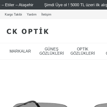
ehir
Şimdi Üye ol ! 5000 TL üzeri ilk alışverişinde 500 T
Kargo Takibi
Yardım
İletişim
GÜNEŞ
OPTİK
MARKALAR
GÖZLÜKLERİ
GÖZLÜKLERİ