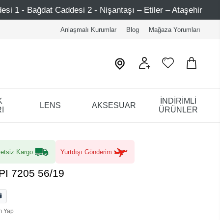
ddesi 2 - Nişantaşı – Etiler – Ataşehir
750 TL Üzeri A
Anlaşmalı Kurumlar
Blog
Mağaza Yorumları
K
İNDİRİMLİ
LENS
AKSESUAR
I
ÜRÜNLER
etsiz Kargo
Yurtdışı Gönderim
/PI 7205 56/19
m Yap