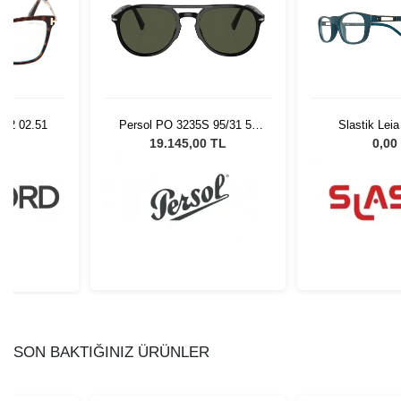
052 02.51
Persol PO 3235S 95/31 55
Slastik Lei
Unisex Güneş Gözlüğü
L
19.145,00 TL
0,00
SON BAKTIĞINIZ ÜRÜNLER