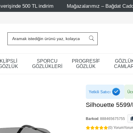
L indirim
Mağazalarımız – Bağdat Caddesi 1 - Bağdat Ca
KLİPSLİ
SPORCU
PROGRESİF
GÖZLÜ
GÖZLÜK
GÖZLÜKLERİ
GÖZLÜK
CAMLAR
Yetkili Satıcı
Ücr
Silhouette 5599
Barkod
:
888465675755
(0) Yorum
Yoru