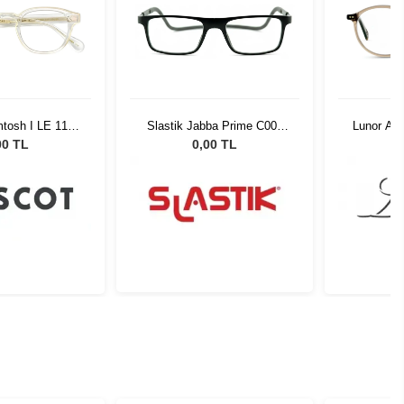
tosh I LE 110
Slastik Jabba Prime C003
Lunor A1
Crystal Gold
Opt
00 TL
0,00 TL