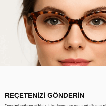
REÇETENİZİ GÖNDERİN
Deneyimli optisyen ekibimiz, ihtiyaçlarınıza en uygun gözlük camı çöz