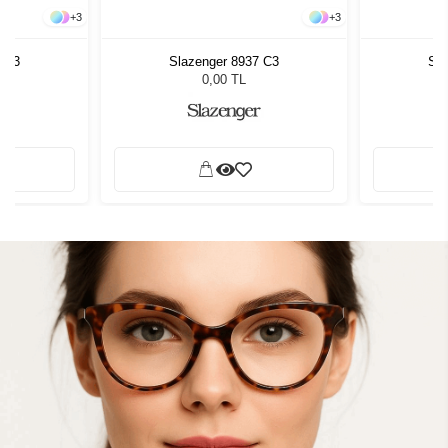
+
3
+
3
7 C3
Slazenger 8937 C3
Sla
0,00 TL