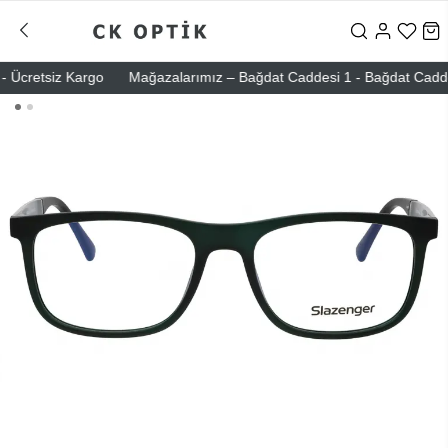
Ücretsiz Kargo
Mağazalarımız – Bağdat Caddesi 1 - Bağdat Caddesi 2 