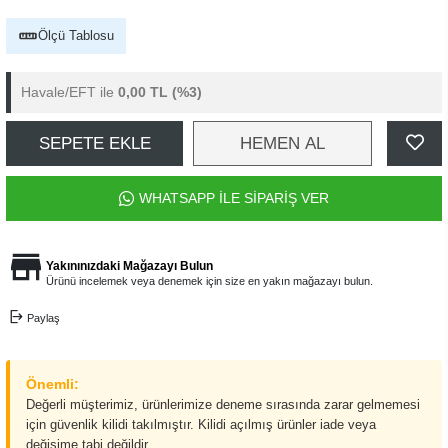
Ölçü Tablosu
Havale/EFT ile
0,00 TL
(%3)
SEPETE EKLE
HEMEN AL
WHATSAPP İLE SİPARİŞ VER
Yakınınızdaki Mağazayı Bulun
Ürünü incelemek veya denemek için size en yakın mağazayı bulun.
Paylaş
Önemli:
Değerli müşterimiz, ürünlerimize deneme sırasında zarar gelmemesi
için güvenlik kilidi takılmıştır. Kilidi açılmış ürünler iade veya
değişime tabi değildir.