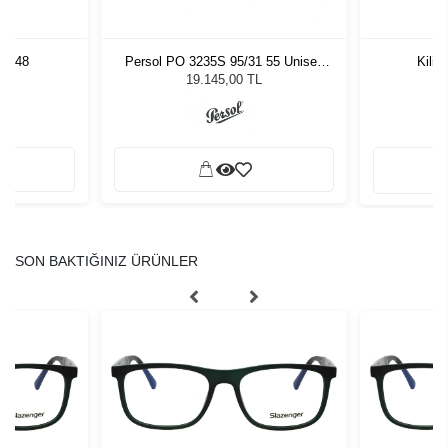
LV 48
Persol PO 3235S 95/31 55 Unisex
Kili
Güneş Gözlüğü
L
19.145,00 TL
SON BAKTIĞINIZ ÜRÜNLER