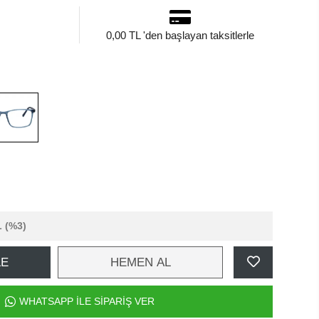
0,00 TL 'den başlayan taksitlerle
L
(%3)
LE
HEMEN AL
WHATSAPP İLE SİPARİŞ VER