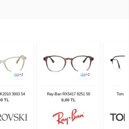
+
2
+
2
SK2010 3003 54
Ray-Ban RX5417 8251 50
Tom Fo
00 TL
0,00 TL