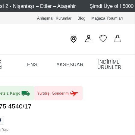
Etiler – Ataşehir
Şimdi Üye ol ! 5000 TL üzeri ilk alışv
Anlaşmalı Kurumlar
Blog
Mağaza Yorumları
K
İNDİRİMLİ
LENS
AKSESUAR
I
ÜRÜNLER
etsiz Kargo
Yurtdışı Gönderim
/75 4540/17
m Yap