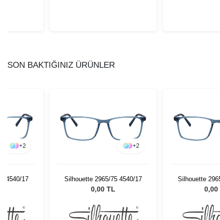
SON BAKTIĞINIZ ÜRÜNLER
+
2
+
2
75 4540/17
Silhouette 2965/75 4540/17
Silhouette 296
L
0,00 TL
0,00