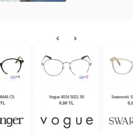
+
4
+
2
 8446 C5
Vogue 4024 5021 50
Swarovski 
 TL
0,00 TL
0,