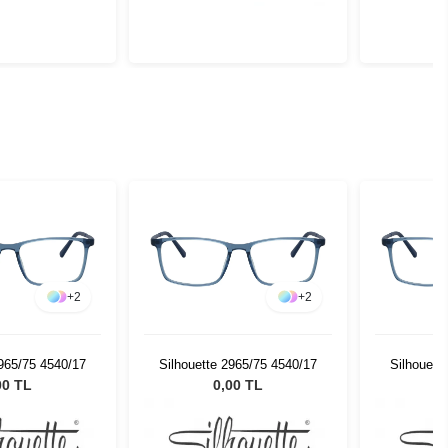
+
2
+
2
2965/75 4540/17
Silhouette 2965/75 4540/17
Silhouett
00 TL
0,00 TL