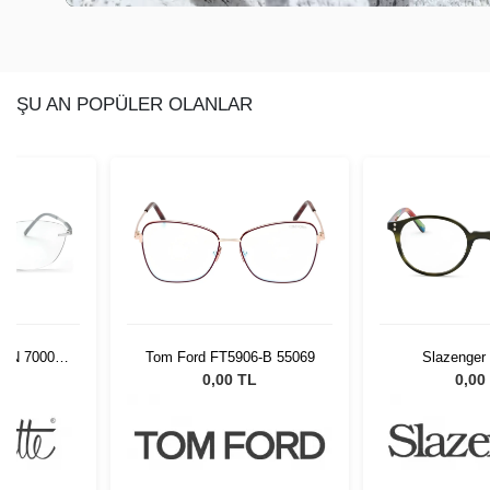
ŞU AN POPÜLER OLANLAR
0/JN 7000
Tom Ford FT5906-B 55069
Slazenger
L
0,00 TL
0,00