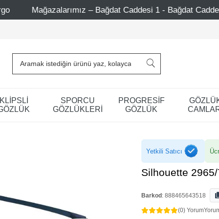
rımız – Bağdat Caddesi 1 - Bağdat Caddesi 2 - Nişantaşı – 
KLİPSLİ
SPORCU
PROGRESİF
GÖZLÜ
GÖZLÜK
GÖZLÜKLERİ
GÖZLÜK
CAMLAR
Yetkili Satıcı
Ücr
Silhouette 2965
Barkod
:
888465643518
(0) Yorum
Yoru