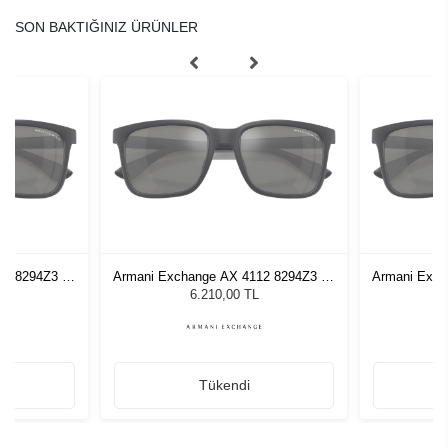
SON BAKTIĞINIZ ÜRÜNLER
12 8294Z3 55
Armani Exchange AX 4112 8294Z3 55
Armani Exch
zlüğü
Unisex Güneş Gözlüğü
Unis
6.210,00 TL
Tükendi