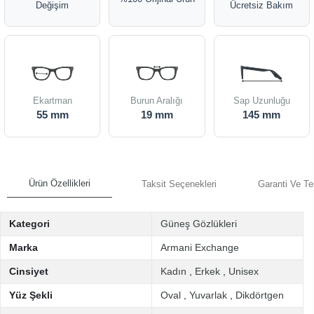
Değişim
Ücretsiz Bakım
Ekartman
Burun Aralığı
Sap Uzunluğu
55 mm
19 mm
145 mm
Ürün Özellikleri
Taksit Seçenekleri
Garanti Ve Te
Kategori
Güneş Gözlükleri
Marka
Armani Exchange
Cinsiyet
Kadın
,
Erkek
,
Unisex
Yüz Şekli
Oval
,
Yuvarlak
,
Dikdörtgen