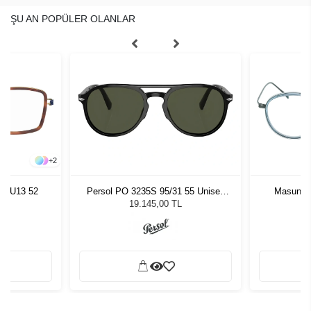
ŞU AN POPÜLER OLANLAR
+
2
48 U13 52
Persol PO 3235S 95/31 55 Unisex
Masunag
Güneş Gözlüğü
Gr
19.145,00 TL