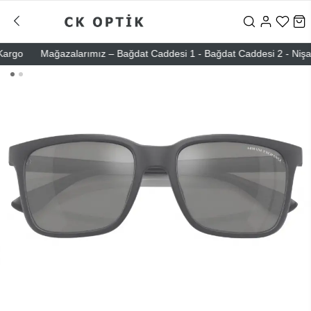
go
Mağazalarımız – Bağdat Caddesi 1 - Bağdat Caddesi 2 - Nişantaşı 