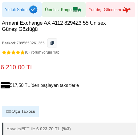
Yetkili Satıcı
Ücretsiz Kargo
Yurtdışı Gönderim
Armani Exchange AX 4112 8294Z3 55 Unisex
Güneş Gözlüğü
Barkod
:
7895653261365
(0) Yorum
Yorum Yap
6.210,00 TL
517,50 TL 'den başlayan taksitlerle
Ölçü Tablosu
Havale/EFT ile
6.023,70 TL
(%3)