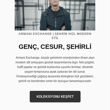
ARMANI EXCHANGE | ŞEHRİN HIZI, MODERN
STİL
GENÇ, CESUR, ŞEHİRLİ
Armani Exchange, büyük şehirlerin enerjisinden ilham alan
modern stil anlayışını gözlük tasarımlarına taşır. Net çizgiler,
hafif yapılar ve günlük kullanıma uyumlu formlar; dinamik
yaşam temposuna ayak uyduran bir stil sunar.
Fonksiyonelliği çağdaş tasarımla birleştiren A|X gözlükleri,
şehirli ve kendinden emin bir duruşun tamamlayıcısıdır.
KOLEKSİYONU KEŞFET