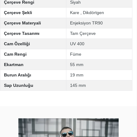
Çerçeve Rengi
Siyah
Çerçeve Şekli
Kare
,
Dikdörtgen
Çerçeve Materyali
Enjeksiyon TR90
Çerçeve Tasarımı
Tam Çerçeve
Cam Özelliği
UV 400
Cam Rengi
Füme
Ekartman
55 mm
Burun Aralığı
19 mm
Sap Uzunluğu
145 mm