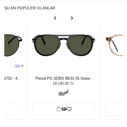
ŞU AN POPÜLER OLANLAR
+
3
501752 - 49
Persol PO 3235S 95/31 55 Unisex
Vy
zlüğü
Güneş Gözlüğü
L
19.145,00 TL