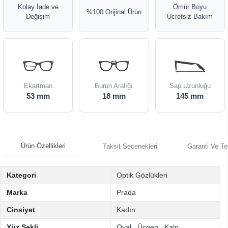
Kolay İade ve
Ömür Boyu
%100 Orijinal Ürün
Değişim
Ücretsiz Bakım
Ekartman
Burun Aralığı
Sap Uzunluğu
53 mm
18 mm
145 mm
Ürün Özellikleri
Taksit Seçenekleri
Garanti Ve Te
Kategori
Optik Gözlükleri
Marka
Prada
Cinsiyet
Kadın
Yüz Şekli
Oval
,
Üçgen
,
Kalp