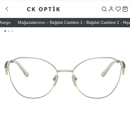
go
Mağazalarımız – Bağdat Caddesi 1 - Bağdat Caddesi 2 - Nişantaşı 