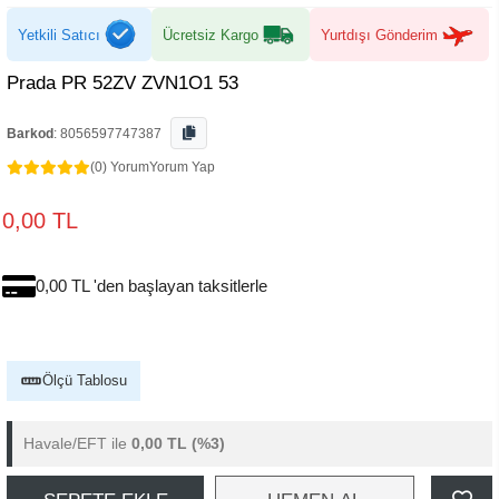
Yetkili Satıcı
Ücretsiz Kargo
Yurtdışı Gönderim
Prada PR 52ZV ZVN1O1 53
Barkod
:
8056597747387
(0) Yorum
Yorum Yap
0,00 TL
0,00 TL 'den başlayan taksitlerle
Ölçü Tablosu
Havale/EFT ile
0,00 TL
(%3)