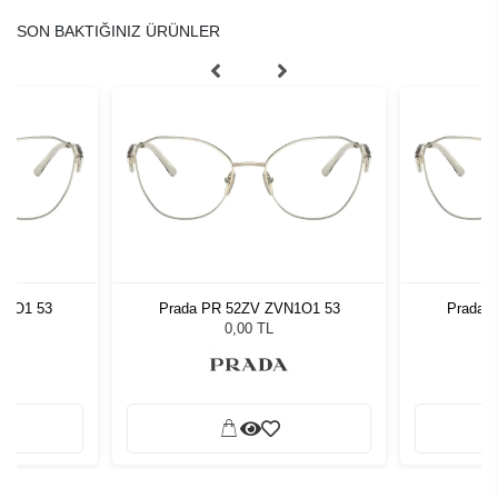
SON BAKTIĞINIZ ÜRÜNLER
N1O1 53
Prada PR 52ZV ZVN1O1 53
Prada 
0,00 TL