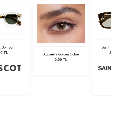
 Dolt Sun
Saint La
se Cr-39 Pl G15
00 TL
27.
Aquarella Golden Ochre
0,00 TL