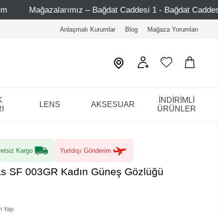
 – Bağdat Caddesi 1 - Bağdat Caddesi 2 - Nişantaşı – Etiler
Anlaşmalı Kurumlar
Blog
Mağaza Yorumları
K
İNDİRİMLİ
LENS
AKSESUAR
I
ÜRÜNLER
etsiz Kargo
Yurtdışı Gönderim
Fas SF 003GR Kadın Güneş Gözlüğü
m Yap