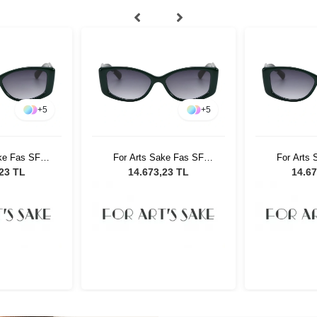
+
5
+
5
ke Fas SF
For Arts Sake Fas SF
For Arts
ın Güneş
003GR Kadın Güneş
003GR K
,23 TL
14.673,23 TL
14.67
üğü
Gözlüğü
Gö