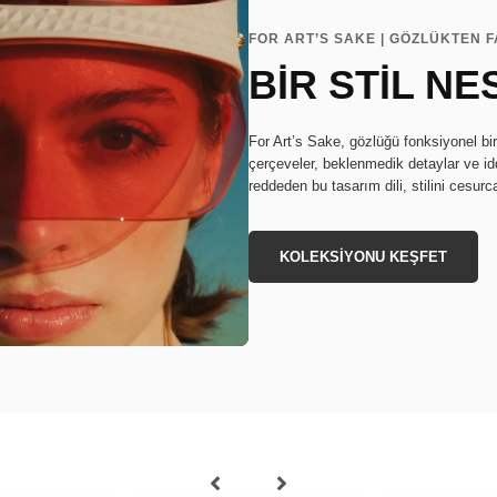
FOR ART’S SAKE | GÖZLÜKTEN F
BİR STİL NE
For Art’s Sake, gözlüğü fonksiyonel bi
çerçeveler, beklenmedik detaylar ve idd
reddeden bu tasarım dili, stilini cesurc
KOLEKSİYONU KEŞFET