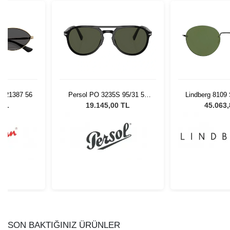
 921387 56
Persol PO 3235S 95/31 55
Lindberg 8109
Unisex Güneş Gözlüğü
 TL
19.145,00 TL
45.063
SON BAKTIĞINIZ ÜRÜNLER