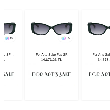
+
5
+
5
 Fas SF
For Arts Sake Fas SF
For Arts Sa
 Güneş
003GR Kadın Güneş
003GR Kad
3 TL
14.673,23 TL
14.673
ü
Gözlüğü
Gözl