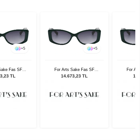
+
5
+
5
 Sake Fas SF
For Arts Sake Fas SF
For Ar
adın Güneş
003GR Kadın Güneş
003GR
3,23 TL
14.673,23 TL
14.
zlüğü
Gözlüğü