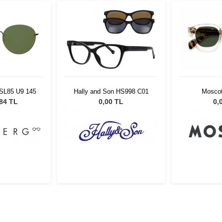
Moscot
 SL85 U9 145
Hally and Son HS998 C01
Flesh/Tortoi
0,
,84 TL
0,00 TL