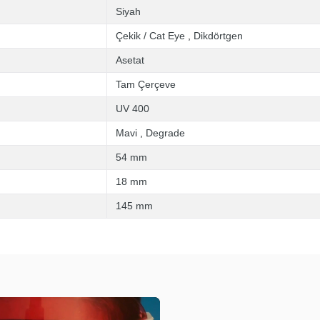
Siyah
Çekik / Cat Eye
,
Dikdörtgen
Asetat
Tam Çerçeve
UV 400
Mavi
,
Degrade
54 mm
18 mm
145 mm