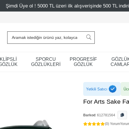
TL üzeri ilk alışverişinde 500 TL indirim
Mağazalarımız
KLİPSLİ
SPORCU
PROGRESİF
GÖZLÜ
GÖZLÜK
GÖZLÜKLERİ
GÖZLÜK
CAMLAR
Yetkili Satıcı
Ücr
For Arts Sake 
Barkod
:
612781564
(0) Yorum
Yoru