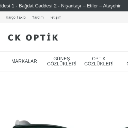
 2 - Nişantaşı – Etiler – Ataşehir
Şimdi Üye ol ! 5000 
Kargo Takibi
Yardım
İletişim
GÜNEŞ
OPTİK
MARKALAR
GÖZLÜKLERİ
GÖZLÜKLERİ