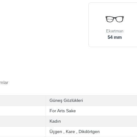
Ekartman
54 mm
mlar
Güneş Gözlükleri
For Arts Sake
Kadın
Üçgen
,
Kare
,
Dikdörtgen