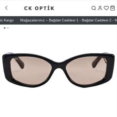
argo
Mağazalarımız – Bağdat Caddesi 1 - Bağdat Caddesi 2 - Nişanta