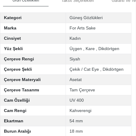
Ürün Özellikleri
Taksit Seçenekleri
Garanti Ve Te
Kategori
Güneş Gözlükleri
Marka
For Arts Sake
Cinsiyet
Kadın
Yüz Şekli
Üçgen
,
Kare
,
Dikdörtgen
Çerçeve Rengi
Siyah
Çerçeve Şekli
Çekik / Cat Eye
,
Dikdörtgen
Çerçeve Materyali
Asetat
Çerçeve Tasarımı
Tam Çerçeve
Cam Özelliği
UV 400
Cam Rengi
Kahverengi
Ekartman
54 mm
Burun Aralığı
18 mm