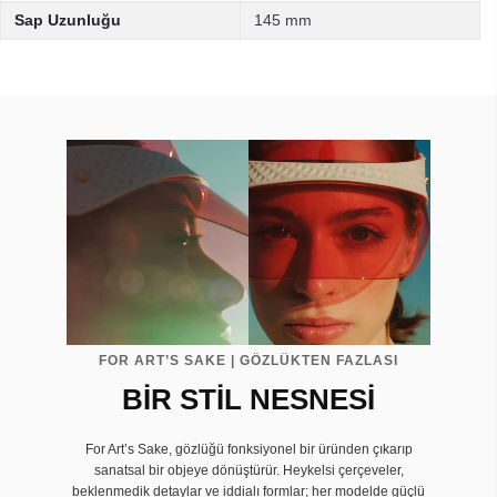
Sap Uzunluğu
145 mm
FOR ART’S SAKE | GÖZLÜKTEN FAZLASI
BİR STİL NESNESİ
For Art’s Sake, gözlüğü fonksiyonel bir üründen çıkarıp
sanatsal bir objeye dönüştürür. Heykelsi çerçeveler,
beklenmedik detaylar ve iddialı formlar; her modelde güçlü