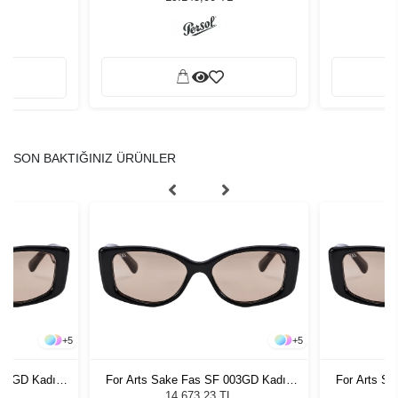
SON BAKTIĞINIZ ÜRÜNLER
+
5
+
5
003GD Kadın
For Arts Sake Fas SF 003GD Kadın
For Arts S
ğü
Güneş Gözlüğü
G
L
14.673,23 TL