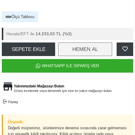
Ölçü Tablosu
Havale/EFT ile
14.233,03 TL
(%3)
SEPETE EKLE
HEMEN AL
WHATSAPP İLE SİPARİŞ VER
Yakınınızdaki Mağazayı Bulun
Ürünü incelemek veya denemek için size en yakın mağazayı bulun.
Paylaş
Önemli:
Değerli müşterimiz, ürünlerimize deneme sırasında zarar gelmemesi
için güvenlik kilidi takılmıştır. Kilidi açılmış ürünler iade veya