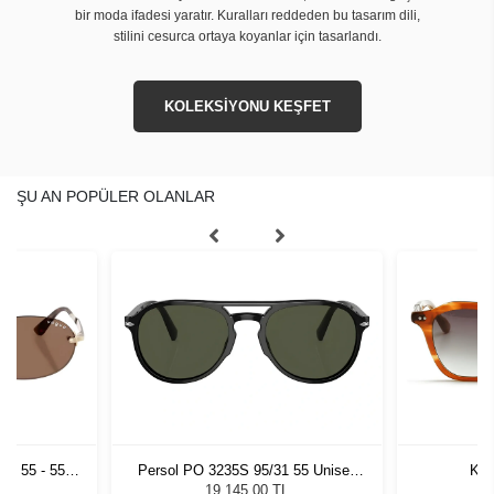
bir moda ifadesi yaratır. Kuralları reddeden bu tasarım dili,
stilini cesurca ortaya koyanlar için tasarlandı.
KOLEKSİYONU KEŞFET
ŞU AN POPÜLER OLANLAR
73 55 - 55
Persol PO 3235S 95/31 55 Unisex
Kil
zlüğü
Güneş Gözlüğü
19.145,00 TL