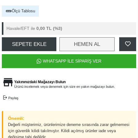
Ölçü Tablosu
Havale/EFT ile
0,00 TL
(%3)
SEPETE EKLE
HEMEN AL
WHATSAPP İLE SİPARİŞ VER
Yakınınızdaki Mağazayı Bulun
Ürünü incelemek veya denemek için size en yakın mağazayı bulun.
Paylaş
Önemli:
Değerli müşterimiz, ürünlerimize deneme sırasında zarar gelmemesi
için güvenlik kilidi takılmıştır. Kilidi açılmış ürünler iade veya
değişime tabi değildir.