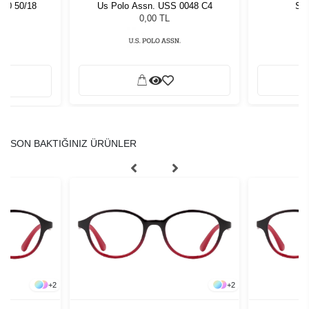
540 50/18
Us Polo Assn. USS 0048 C4
Sla
0,00 TL
SON BAKTIĞINIZ ÜRÜNLER
+
2
+
2