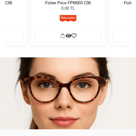
003 C06
Fisher Price FPM003 C06
Fisher
0,00 TL