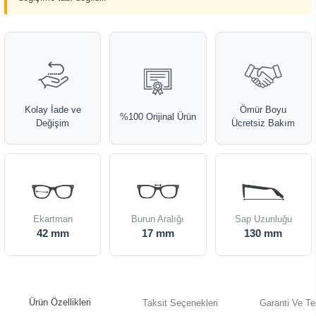
Kolay İade ve
Ömür Boyu
%100 Orijinal Ürün
Değişim
Ücretsiz Bakım
Ekartman
Burun Aralığı
Sap Uzunluğu
42 mm
17 mm
130 mm
Ürün Özellikleri
Taksit Seçenekleri
Garanti Ve Te