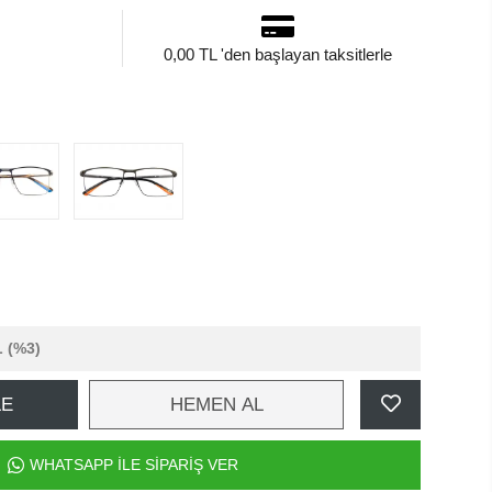
0,00 TL 'den başlayan taksitlerle
L
(%3)
LE
HEMEN AL
WHATSAPP İLE SİPARİŞ VER