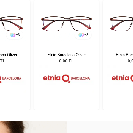
+
3
+
3
ona Oliver
Etnia Barcelona Oliver
Etnia Bar
 62
BRRD 62
BR
 TL
0,00 TL
0,