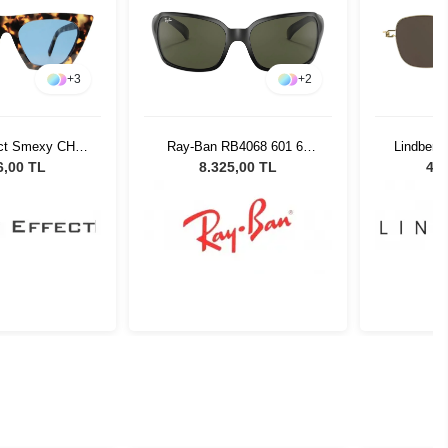
+
3
+
2
ect Smexy CH1
Ray-Ban RB4068 601 60
Lindberg
neş Gözlüğü
Kadın Güneş Gözlüğü
145W 4
6,00 TL
8.325,00 TL
41.