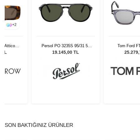
+
2
e Attico
Persol PO 3235S 95/31 55
Tom Ford F
llow Gold-
Unisex Güneş Gözlüğü
Unisex Güne
5 TL
19.145,00 TL
25.279
ın Güneş
ü
SON BAKTIĞINIZ ÜRÜNLER