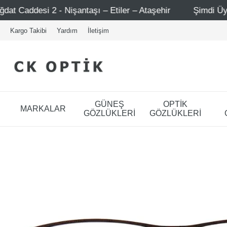
işantaşı – Etiler – Ataşehir
Şimdi Üye ol ! 5000 TL üze
Kargo Takibi
Yardım
İletişim
GÜNEŞ
OPTİK
MARKALAR
GÖZLÜKLERİ
GÖZLÜKLERİ