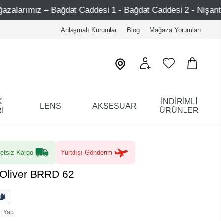
at Caddesi 1 - Bağdat Caddesi 2 - Nişantaşı – Etiler – Ata
Anlaşmalı Kurumlar
Blog
Mağaza Yorumları
K
İNDİRİMLİ
LENS
AKSESUAR
I
ÜRÜNLER
etsiz Kargo
Yurtdışı Gönderim
 Oliver BRRD 62
m Yap