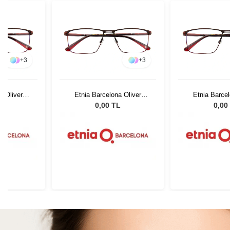
+
3
+
3
a Oliver
Etnia Barcelona Oliver
Etnia Barcel
2
BRRD 62
BRRD
L
0,00 TL
0,00