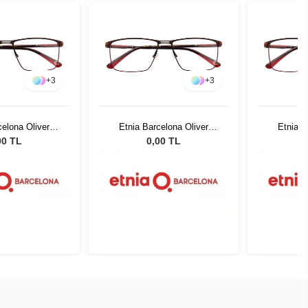
+
3
+
3
celona Oliver
Etnia Barcelona Oliver
Etnia B
RD 62
BRRD 62
00 TL
0,00 TL