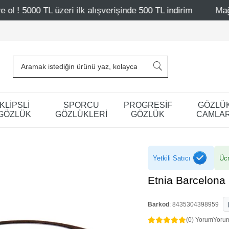
ri ilk alışverişinde 500 TL indirim
Mağazalarımız – Bağd
KLİPSLİ
SPORCU
PROGRESİF
GÖZLÜ
GÖZLÜK
GÖZLÜKLERİ
GÖZLÜK
CAMLAR
Yetkili Satıcı
Ücr
Etnia Barcelona
Barkod
:
8435304398959
(0) Yorum
Yoru