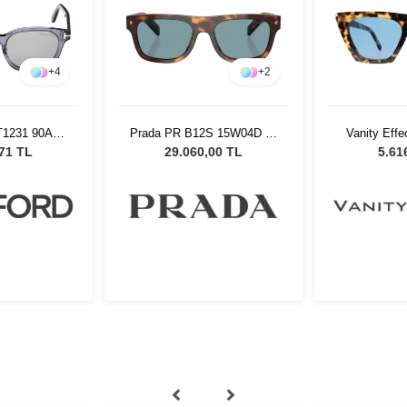
+
4
+
2
T1231 90A
Prada PR B12S 15W04D 55
Vanity Eff
ş Gözlüğü
Unisex Güneş Gözlüğü
Kadın Gü
,71 TL
29.060,00 TL
5.61