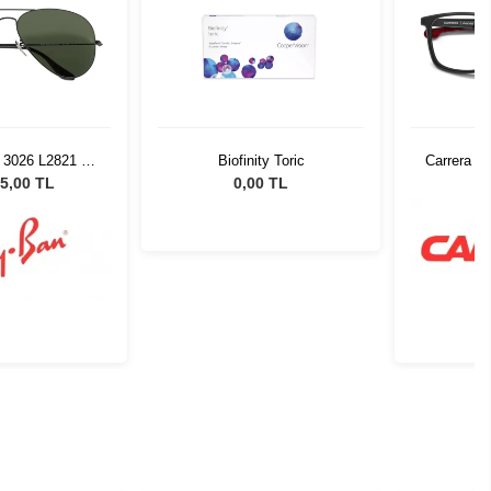
 3026 L2821 62
Biofinity Toric
Carrera 0
üneş Gözlüğü
5,00 TL
0,00 TL