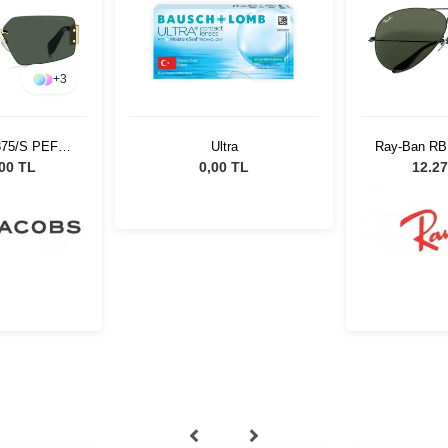
+
3
875/S PEF59
Ultra
Ray-Ban RB
ş Gözlüğü
Unisex G
,00 TL
0,00 TL
12.27