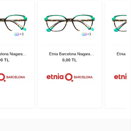
+
3
+
3
elona Niagara
Etnia Barcelona Niagara
Etnia Ba
GR 52
HVGR 52
00 TL
0,00 TL