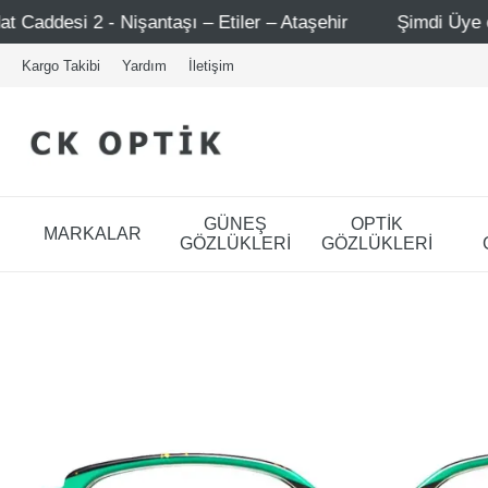
aşı – Etiler – Ataşehir
Şimdi Üye ol ! 5000 TL üzeri il
Kargo Takibi
Yardım
İletişim
GÜNEŞ
OPTİK
MARKALAR
GÖZLÜKLERİ
GÖZLÜKLERİ