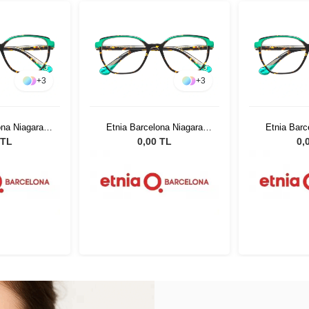
+
3
+
3
ona Niagara
Etnia Barcelona Niagara
Etnia Barc
 52
HVGR 52
HV
 TL
0,00 TL
0,