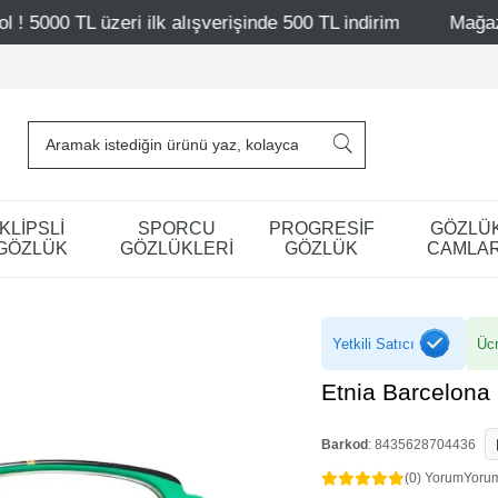
k alışverişinde 500 TL indirim
Mağazalarımız – Bağdat C
KLİPSLİ
SPORCU
PROGRESİF
GÖZLÜ
GÖZLÜK
GÖZLÜKLERİ
GÖZLÜK
CAMLAR
Yetkili Satıcı
Ücr
Etnia Barcelon
Barkod
:
8435628704436
(0) Yorum
Yoru