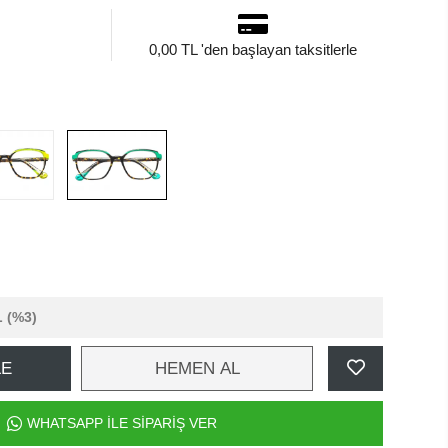
0,00 TL 'den başlayan taksitlerle
L
(%3)
LE
HEMEN AL
WHATSAPP İLE SİPARİŞ VER