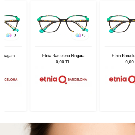
+
3
+
3
a Niagara
Etnia Barcelona Niagara
Etnia Barcel
2
HVGR 52
HVGR
L
0,00 TL
0,00