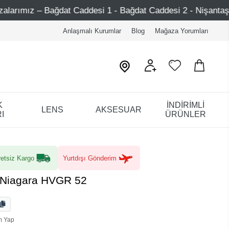
addesi 1 - Bağdat Caddesi 2 - Nişantaşı – Etiler – Ataşehir
Anlaşmalı Kurumlar
Blog
Mağaza Yorumları
K
İNDİRİMLİ
LENS
AKSESUAR
I
ÜRÜNLER
etsiz Kargo
Yurtdışı Gönderim
a Niagara HVGR 52
m Yap