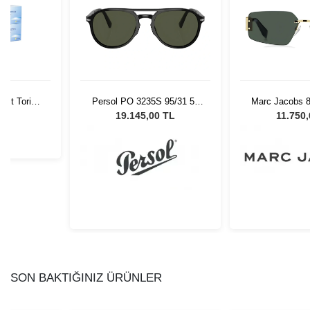
ist Toric
Persol PO 3235S 95/31 55
Marc Jacobs 
eti 6 kutu
Unisex Güneş Gözlüğü
Kadın Güne
L
19.145,00 TL
11.750
SON BAKTIĞINIZ ÜRÜNLER