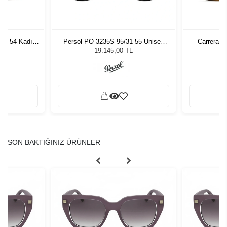
7 - 54 Kadın
Persol PO 3235S 95/31 55 Unisex
Carrera 3
ğü
Güneş Gözlüğü
L
19.145,00 TL
SON BAKTIĞINIZ ÜRÜNLER