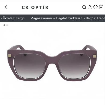
Ücretsiz Kargo
Mağazalarımız – Bağdat Caddesi 1 - Bağdat Caddesi 2 