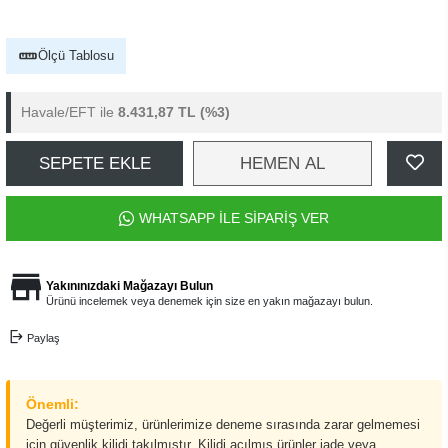
Ölçü Tablosu
Havale/EFT ile
8.431,87 TL
(%3)
SEPETE EKLE
HEMEN AL
WHATSAPP İLE SİPARİŞ VER
Yakınınızdaki Mağazayı Bulun
Ürünü incelemek veya denemek için size en yakın mağazayı bulun.
Paylaş
Önemli:
Değerli müşterimiz, ürünlerimize deneme sırasında zarar gelmemesi
için güvenlik kilidi takılmıştır. Kilidi açılmış ürünler iade veya