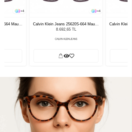
+
4
+
4
20S-664 Mauve
Calvin Klein Jeans 25620S-664 Mauve
Calvin Klein
zlüğü
Kadın Güneş Gözlüğü
Kadı
8.692,65 TL