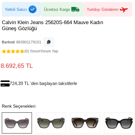
Yetkili Satıcı
Ücretsiz Kargo
Yurtdışı Gönderim
Calvin Klein Jeans 25620S-664 Mauve Kadın
Güneş Gözlüğü
Barkod
:
883901179101
(0) Yorum
Yorum Yap
8.692,65 TL
724,39 TL 'den başlayan taksitlerle
Renk Seçenekleri: