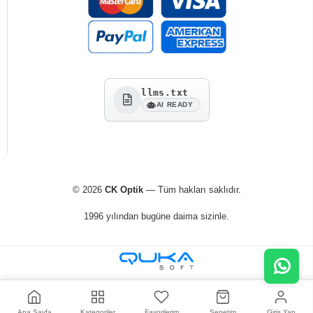
llms.txt
AI READY
© 2026
CK Optik
— Tüm hakları saklıdır.
1996 yılından bugüne daima sizinle.
Ana Sayfa
Kategoriler
Favorilerim
Sepetim
Giriş Yap