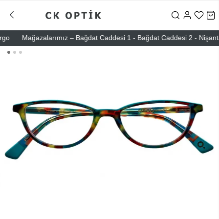
Mağazalarımız – Bağdat Caddesi 1 - Bağdat Caddesi 2 - Nişantaşı – 