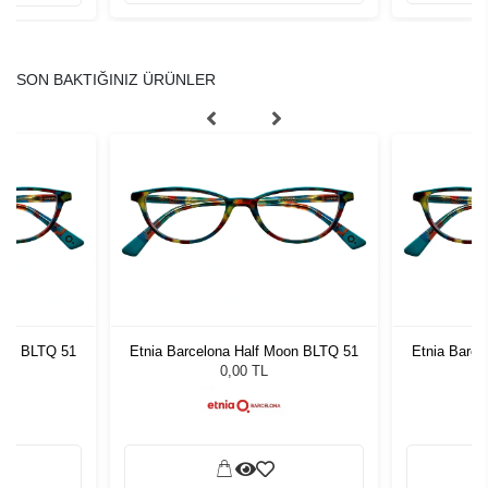
SON BAKTIĞINIZ ÜRÜNLER
oon BLTQ 51
Etnia Barcelona Half Moon BLTQ 51
Etnia Barce
0,00 TL