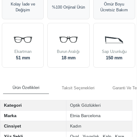
Kolay İade ve
Ömür Boyu
%100 Orijinal Ürün
Değişim
Ücretsiz Bakım
Ekartman
Burun Aralığı
Sap Uzunluğu
51 mm
18 mm
150 mm
Ürün Özellikleri
Taksit Seçenekleri
Garanti Ve Te
Kategori
Optik Gözlükleri
Marka
Etnia Barcelona
Cinsiyet
Kadın
Yüz Şekli
Oval
,
Yuvarlak
,
Kalp
,
Kare