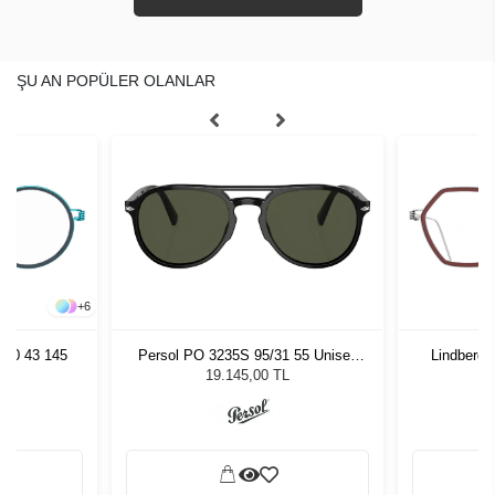
ŞU AN POPÜLER OLANLAR
+
6
980 43 145
Persol PO 3235S 95/31 55 Unisex
Lindberg 
Güneş Gözlüğü
19.145,00 TL