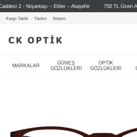
ı – Etiler – Ataşehir
750 TL Üzeri Alışverişlerde - Üc
Kargo Takibi
Yardım
İletişim
GÜNEŞ
OPTİK
MARKALAR
GÖZLÜKLERİ
GÖZLÜKLERİ