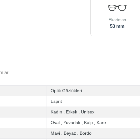
Ekartman
53 mm
mlar
Optik Gözlükleri
Esprit
Kadın
,
Erkek
,
Unisex
Oval
,
Yuvarlak
,
Kalp
,
Kare
Mavi
,
Beyaz
,
Bordo