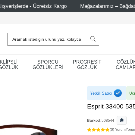
retsiz Kargo
Mağazalarımız – Bağdat Caddesi 1 - Bağdat
KLİPSLİ
SPORCU
PROGRESİF
GÖZLÜ
GÖZLÜK
GÖZLÜKLERİ
GÖZLÜK
CAMLAR
Yetkili Satıcı
Ücr
Esprit 33400 53
Barkod
:
508544
(0) Yorum
Yoru