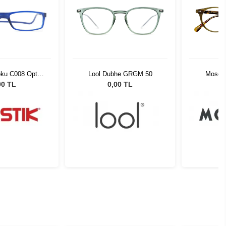
oku C008 Opt
Lool Dubhe GRGM 50
Moscot
55081
Tortoi
00 TL
0,00 TL