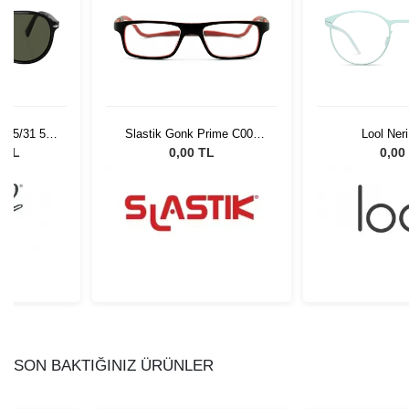
 95/31 55
Slastik Gonk Prime C004
Lool Ner
Gözlüğü
Opt 1055861
0 TL
0,00 TL
0,00
SON BAKTIĞINIZ ÜRÜNLER