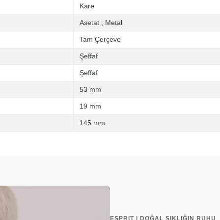
Kare
Asetat
,
Metal
Tam Çerçeve
Şeffaf
Şeffaf
53 mm
19 mm
145 mm
ESPRIT | DOĞAL ŞIKLIĞIN RUHU