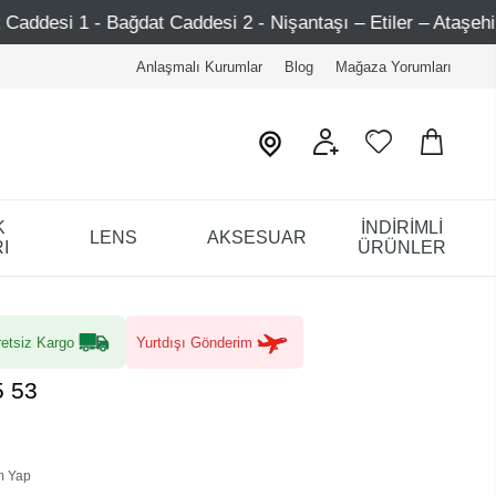
 Caddesi 2 - Nişantaşı – Etiler – Ataşehir
Şimdi Üye o
Anlaşmalı Kurumlar
Blog
Mağaza Yorumları
K
İNDİRİMLİ
LENS
AKSESUAR
I
ÜRÜNLER
etsiz Kargo
Yurtdışı Gönderim
5 53
m Yap