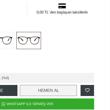
0,00 TL 'den başlayan taksitlerle
L
(%3)
LE
HEMEN AL
WHATSAPP İLE SİPARİŞ VER