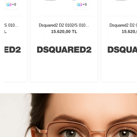
+
9
+
9
02/S 01008
Dsquared2 D2 0102/S 01008
Dsquared2 D2 
ş Gözlüğü
- 57 Kadın Güneş Gözlüğü
- 57 Kadın Gü
0 TL
15.620,00 TL
15.620