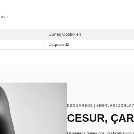
mlar
Güneş Gözlükleri
Dsquared2
DSQUARED2 | SINIRLARI ZORLAY
CESUR, ÇARP
Dsquared2 güneş gözlüğü koleksiyonu, i