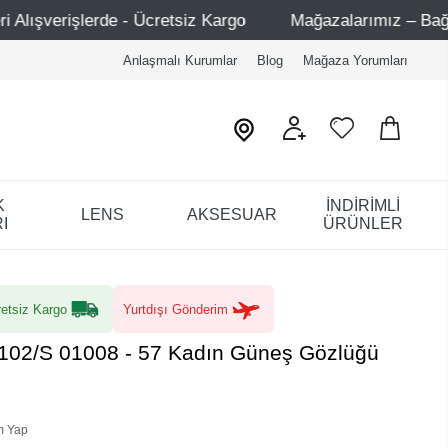
Ücretsiz Kargo
Mağazalarımız – Bağdat Caddesi 1 - Bağd
Anlaşmalı Kurumlar
Blog
Mağaza Yorumları
K
İNDİRİMLİ
LENS
AKSESUAR
I
ÜRÜNLER
etsiz Kargo
Yurtdışı Gönderim
102/S 01008 - 57 Kadın Güneş Gözlüğü
m Yap