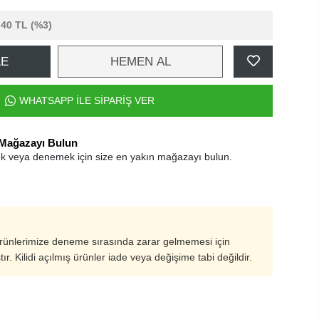
,40 TL
(%3)
LE
HEMEN AL
WHATSAPP İLE SİPARİŞ VER
 Mağazayı Bulun
k veya denemek için size en yakın mağazayı bulun.
ürünlerimize deneme sırasında zarar gelmemesi için
ştır. Kilidi açılmış ürünler iade veya değişime tabi değildir.