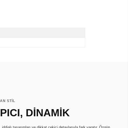
AN STİL
ICI, DİNAMİK
ddialı tasarımları ve dikkat çekici detaylarıyla fark yaratır. Özgün