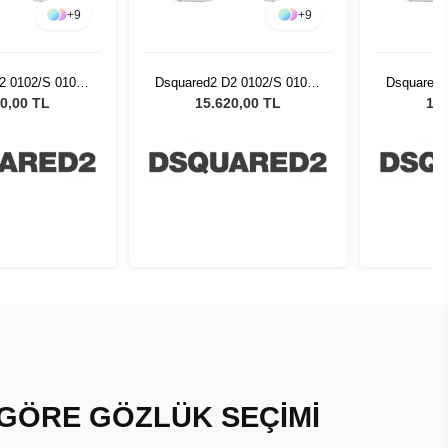
+
9
+
9
2 0102/S 01008
Dsquared2 D2 0102/S 01008
Dsquared2
 Güneş Gözlüğü
- 57 Kadın Güneş Gözlüğü
- 57 Kad
0,00 TL
15.620,00 TL
15.
 GÖRE GÖZLÜK SEÇİMİ