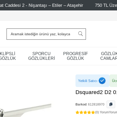
aşı – Etiler – Ataşehir
750 TL Üzeri Alışverişlerde - 
KLİPSLİ
SPORCU
PROGRESİF
GÖZLÜ
GÖZLÜK
GÖZLÜKLERİ
GÖZLÜK
CAMLAR
Yetkili Satıcı
Ücr
Dsquared2 D2 0
Barkod
:
612818970
(0) Yorum
Yoru