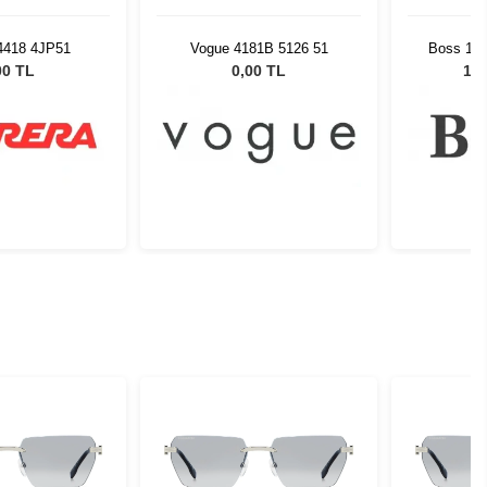
 4418 4JP51
Vogue 4181B 5126 51
Boss 172
Unisex
00 TL
0,00 TL
12.