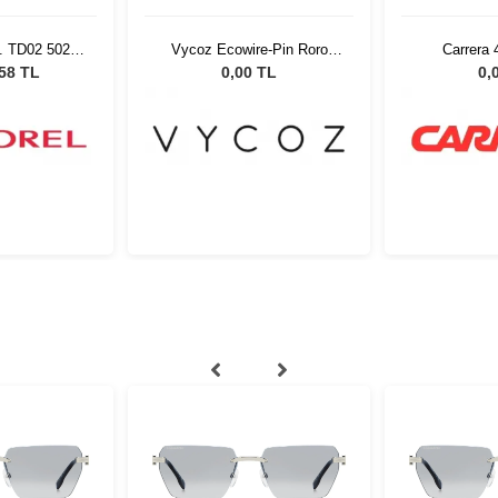
. TD02 5021
Vycoz Ecowire-Pin Roro
Carrera
ş Gözlüğü
RED 46-22 51526
,58 TL
0,00 TL
0,