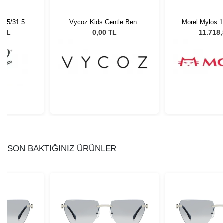
 95/31 55
Vycoz Kids Gentle Benn
Morel Mylos 1
Gözlüğü
CRT 46-17 135
Unisex Güne
0 TL
0,00 TL
11.718
SON BAKTIĞINIZ ÜRÜNLER