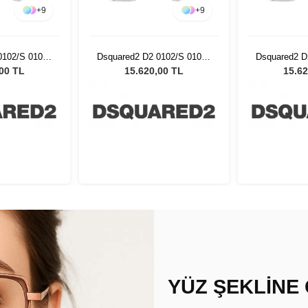
+
9
+
9
0102/S 01008
Dsquared2 D2 0102/S 01008
Dsquared2 D
neş Gözlüğü
- 57 Kadın Güneş Gözlüğü
- 57 Kadın
,00 TL
15.620,00 TL
15.62
YÜZ ŞEKLİNE